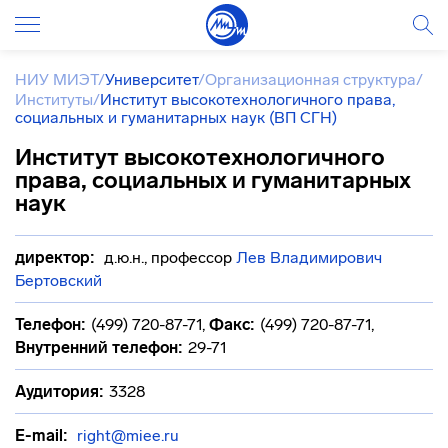
НИУ МИЭТ
/
Университет
/
Организационная структура
/
Институты
/
Институт высокотехнологичного права,
социальных и гуманитарных наук (ВП СГН)
Институт высокотехнологичного
права, социальных и гуманитарных
наук
директор:
д.ю.н., профессор
Лев Владимирович
Бертовский
Телефон:
(499) 720-87-71
,
Факс:
(499) 720-87-71
,
Внутренний телефон:
29-71
Аудитория:
3328
E-mail:
right@miee.ru