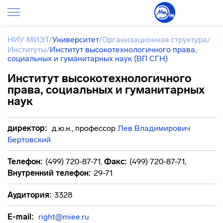
НИУ МИЭТ
/
Университет
/
Организационная структура
/
Институты
/
Институт высокотехнологичного права,
социальных и гуманитарных наук (ВП СГН)
Институт высокотехнологичного
права, социальных и гуманитарных
наук
директор:
д.ю.н., профессор
Лев Владимирович
Бертовский
Телефон:
(499) 720-87-71
,
Факс:
(499) 720-87-71
,
Внутренний телефон:
29-71
Аудитория:
3328
E-mail:
right@miee.ru