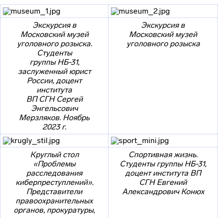
Экскурсия в
Экскурсия в
Московский музей
Московский музей
уголовного розыска.
уголовного розыска
Студенты
группы
НБ-31,
заслуженный юрист
России, доцент
института
ВП СГН Сергей
Энгельсович
Мерзляков. Ноябрь
2023 г.
Круглый стол
Спортивная жизнь.
«Проблемы
Студенты группы НБ-31,
расследования
доцент института ВП
киберпреступлений».
СГН Евгений
Представители
Александрович Конюх
правоохранительных
органов, прокуратуры,