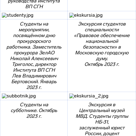
руководства института
ВП СГН
Студенты на
Экскурсия студентов
мероприятии,
специальности
посвящённом дню
«Правовое обеспечение
прокурорского
национальной
работника. Заместитель
безопасности» в
прокурора ЗелАО
Московскую городскую
Николай Алексеевич
думу.
Триголос, директор
Октябрь 2023 г.
Института ВП СГН
Лев Владимирович
Бертовский. Январь
2023 г.
Студенты на
Экскурсия в
субботнике. Октябрь
Центральный музей
2023 г.
МВД. Студенты группы
НБ-31,
заслуженный юрист
России, доцент