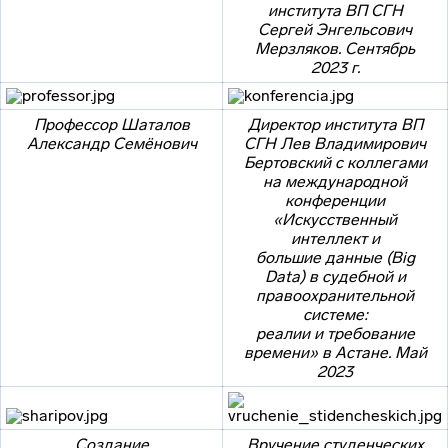
института ВП СГН
Сергей Энгельсович
Мерзляков. Сентябрь
2023 г.
Профессор Шаталов
Директор института ВП
Александр Семёнович
СГН Лев Владимирович
Бертовский
с коллегами
на международной
конференции
«Искусственный
интеллект и
большие данные (Big
Data)
в судебной и
правоохранительной
системе:
реалии и требование
времени» в Астане. Май
2023
Создание
Вручение студенческих