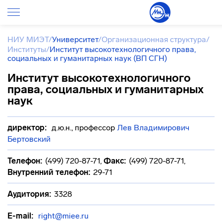
НИУ МИЭТ
/
Университет
/
Организационная структура
/
Институты
/
Институт высокотехнологичного права,
социальных и гуманитарных наук (ВП СГН)
Институт высокотехнологичного
права, социальных и гуманитарных
наук
директор:
д.ю.н., профессор
Лев Владимирович
Бертовский
Телефон:
(499) 720-87-71
,
Факс:
(499) 720-87-71
,
Внутренний телефон:
29-71
Аудитория:
3328
E-mail:
right@miee.ru