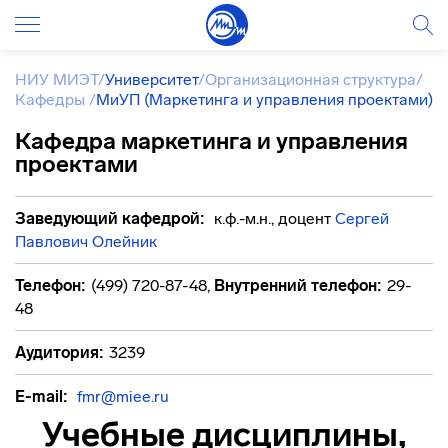
НИУ МИЭТ
/
Университет
/
Организационная структура
/
Кафедры
/
МиУП (Маркетинга и управления проектами)
Кафедра маркетинга и управления
проектами
Заведующий кафедрой:
к.ф.-м.н., доцент
Сергей
Павлович Олейник
Телефон:
(499) 720-87-48
,
Внутренний телефон:
29-
48
Аудитория:
3239
E-mail:
fmr@miee.ru
Учебные дисциплины,