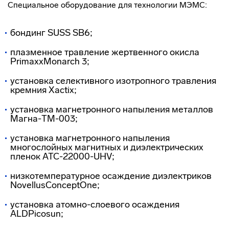
Специальное оборудование для технологии МЭМС:
бoндинг SUSS SB6;
плазменное травление жертвенного окисла
PrimaxxMonarch 3;
установка селективного изотропного травления
кремния Xactix;
установка магнетронного напыления металлов
Магна-ТМ-003;
установка магнетронного напыления
многослойных магнитных и диэлектрических
пленок ATC-22000-UHV;
низкотемпературное осаждение диэлектриков
NovellusConceptOne;
установка
атомно-слоевого
осаждения
ALDPicosun;