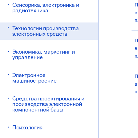
Сенсорика, электроника и
П
радиотехника
в
п
Технологии производства
электронных средств
П
в
Экономика, маркетинг и
п
управление
Электронное
П
машиностроение
в
п
Средства проектирования и
производства электронной
компонентной базы
Психология