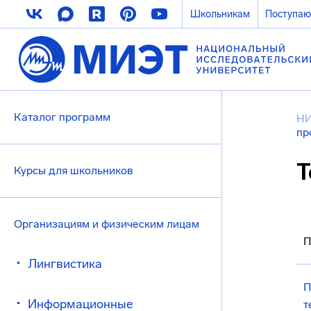
Школьникам
Поступа
Каталог программ
Н
пр
Т
Курсы для школьников
Организациям и физическим лицам
П
Лингвистика
П
Информационные
т