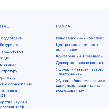
АНИЕ
НАУКА
 подготовка
Инновационный комплекс
битуриента
Центры коллективного
пользования
 подготовки
Конференции и семинары
лледж
Диссертационные советы
алавриат
Журнал «Известия вузов.
истратуру
Электроника»
ирантуру
Журнал «Экономические и
ьное образование
социально-гуманитарные
исследования»
ьютерного
ИЭТ
ерства науки и
разования РФ