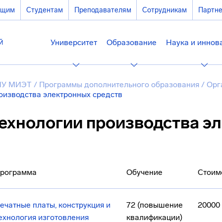
ющим
Студентам
Преподавателям
Сотрудникам
Партн
Университет
Образование
Наука и иннов
ИУ МИЭТ
/
Программы дополнительного образования
/
Орг
оизводства электронных средств
ехнологии производства э
рограмма
Обучение
Стоим
ечатные платы, конструкция и
72 (повышение
20000
ехнология изготовления
квалификации)