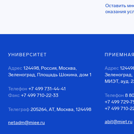
Оставить мн
оказания ус
УНИВЕРСИТЕТ
ПРИЕМНАЯ
Адрес
124498, Россия, Москва,
Адрес
124498
Зеленоград, Площадь Шокина, дом 1
Зеленоград,
МИЭТ, ауд. 2
Телефон
+7 499 731-44-41
Факс
+7 499 710-22-33
Телефон
8 8
+7 499 729-7
+7 499 710-2
Телеграф
205264, АТ, Москва, 124498
abit@miet.ru
netadm@miee.ru