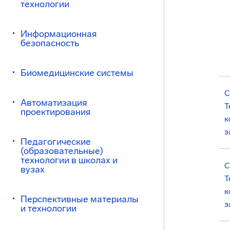
технологии
Информационная
безопасность
Биомедицинские системы
С
Автоматизация
Т
проектирования
к
э
Педагогические
(образовательные)
технологии в школах и
С
вузах
Т
к
Перспективные материалы
э
и технологии