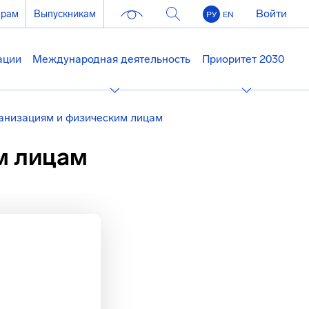
Войти
ерам
Выпускникам
РУ
EN
ации
Международная деятельность
Приоритет 2030
анизациям и физическим лицам
м лицам