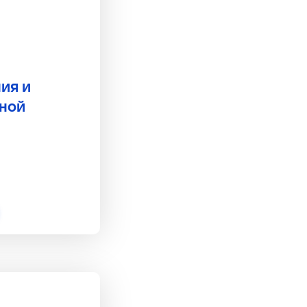
ия и
нной