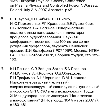
34th European Physical Cociety Conference
on Plasma Physics and Controlled Fusion", Warsaw,
Poland, July 2-6, 2007, Absracts, p.45.
В.Л.Таусон, Д.Н.Бабкин, С.В.Липко,
И.Ю.Пархоменко, Р.Г Кравцова, Э.Е.Лустенберг,
П.Б.Логинов, Б.А.Логинов. Поверхностные
неавтономные нанофазы как индикаторы
процессов рудообразования. Научная
конференция, посвященная 100-летию со дня
рождения профессора, лауреата Ленинской
премии, Ф.И.Вольфсона (1907-1989), Москва, ИГЕМ
РАН, 21-22 ноября 2007г., Сборник трудов, стр. 189-
192.
К.Н.Ельцов, С.В.Зайцев-Зотов, Б.А.Логинов,
А.Н.Климов, А.Н.Косяков, О.В.Объедков,
В.Н.Трофимов, А.Н.Черников, В.М.Шевлюга.
Низкотемпературный (гелиевый)
сверхвысоковакуумный сканирующий туннельный
микроскоп GPI CRYO и его возможности. Труды
XI Международного симпозиума "Нанофизика
и нанофотоника" (Н.Новгород, 10-14 марта 2007 г),
с.480-481.