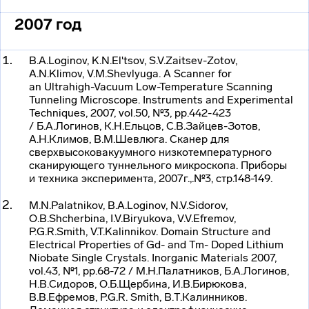
2007
год
B.A.Loginov, K.N.El'tsov, S.V.Zaitsev-Zotov,
A.N.Klimov, V.M.Shevlyuga. A Scanner for
an
Ultrahigh-Vacuum
Low-Temperature Scanning
Tunneling Microscope. Instruments and Experimental
Techniques, 2007, vol.50, №3, pp.442-423
/ Б.А.Логинов, К.Н.Ельцов, С.В.Зайцев-Зотов,
А.Н.Климов, В.М.Шевлюга. Сканер для
сверхвысоковакуумного низкотемпературного
сканирующего туннельного микроскопа. Приборы
и техника эксперимента, 2007г.,.№3, стр.148-149.
M.N.Palatnikov, B.A.Loginov, N.V.Sidorov,
O.B.Shcherbina, I.V.Biryukova, V.V.Efremov,
P.G.R.Smith, V.T.Kalinnikov. Domain Structure and
Electrical Properties of Gd- and Tm- Doped Lithium
Niobate Single Crystals. Inorganic Materials 2007,
vol.43, №1, pp.68-72 / М.Н.Палатников, Б.А.Логинов,
Н.В.Сидоров, О.Б.Щербина, И.В.Бирюкова,
В.В.Ефремов, P.G.R. Smith, В.Т.Калинников.