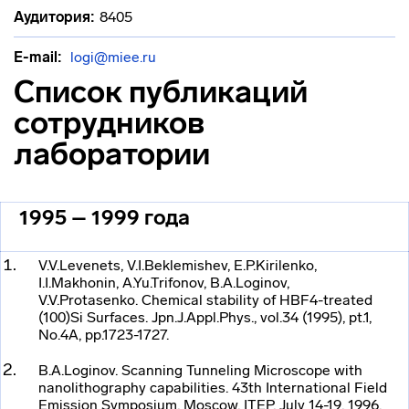
Аудитория:
8405
E-mail:
logi@miee.ru
Список публикаций
сотрудников
лаборатории
1995 – 1999 года
V.V.Levenets, V.I.Beklemishev, E.P.Kirilenko,
I.I.Makhonin, A.Yu.Trifonov, B.A.Loginov,
V.V.Protasenko. Chemical stability of HBF4-treated
(100)Si Surfaces. Jpn.J.Appl.Phys., vol.34 (1995), pt.1,
No.4A, pp.1723-1727.
B.A.Loginov. Scanning Tunneling Microscope with
nanolithography capabilities. 43th International Field
Emission Symposium, Moscow, ITEP, July 14-19, 1996.