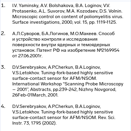
I.V. Yaminsky, A.V. Bolshakova, B.A. Loginov, V.V.
Protasenko, A.L. Suvorov, M.A. Kozodaev, D.S. Volnin.
Microscopic control on content of poliomyelitis virus.
Surface investigations, 2000, vol. 15, pp. 1119-1125.
А.Л.Суворов, Б.А.Логинов, М.О.Макеев. Способ
и устройство контроля и исследования
поверхности внутри ядерных и темоядерных
установок. Патент РФ на изобретение №2169954
от 27.06.2001г.
D.V.Serebryakov, A.P.Cherkun, B.A.Loginov,
V.S.Letokhov. Tuning-fork-based highly sensitive
surface-contact
sensor for AFM/NSOM.
International Workshop “Scanning Probe Microscopy
– 2001”, Abstracts, pp.239-242, Nizhny Novgorod,
26Feb-01March, 2001.
D.V.Serebryakov, A.P.Cherkun, B.A.Loginov,
V.S.Letokhov. Tuning-fork-based highly sensitive
surface-contact
sensor for AFM/NSOM. Rev. Sci.
Instr. 73, 1795 (2002).