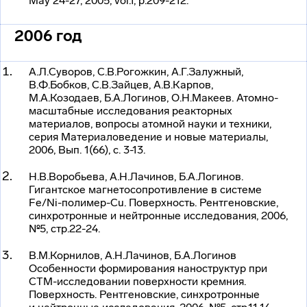
May 24-27, 2005, vol.1, р.209-212.
2006 год
А.Л.Суворов, С.В.Рогожкин, А.Г.Залужный,
В.Ф.Бобков, С.В.Зайцев, А.В.Карпов,
М.А.Козодаев, Б.А.Логинов, О.Н.Макеев.
Атомно-
масштабные
исследования реакторных
материалов, вопросы атомной науки и техники,
серия Материаловедение и новые материалы,
2006, Вып. 1(66), с. 3-13.
Н.В.Воробьева, А.Н.Лачинов, Б.А.Логинов.
Гигантское магнетосопротивление в системе
Fe/Ni-полимер-Cu. Поверхность. Рентгеновские,
синхротронные и нейтронные исследования, 2006,
№5, стр.22-24.
В.М.Корнилов, А.Н.Лачинов, Б.А.Логинов
Особенности формирования наноструктур при
СТМ-исследовании
поверхности кремния.
Поверхность. Рентгеновские, синхротронные