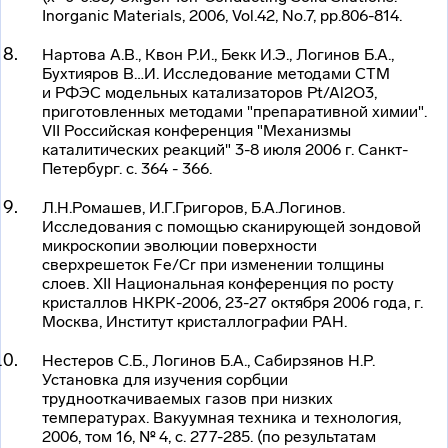
Inorganic Materials, 2006, Vol.42, No.7, pp.806-814.
Нартова А.В., Квон Р.И., Бекк И.Э., Логинов Б.А.,
Бухтияров В…И. Исследование методами СТМ
и РФЭС модельных катализаторов Pt/Al2O3,
приготовленных методами "препаративной химии".
VII Российская конференция "Механизмы
каталитических реакций" 3-8 июля 2006 г.
Санкт-
Петербург
. с. 364 - 366.
Л.Н.Ромашев, И.Г.Григоров, Б.А.Логинов.
Исследования с помощью сканирующей зондовой
микроскопии эволюции поверхности
сверхрешеток Fe/Cr при изменении толщины
слоев. XII Национальная конференция по росту
кристаллов НКРК-2006, 23-27 октября 2006 года, г.
Москва, Институт кристаллографии РАН.
Нестеров С.Б., Логинов Б.А., Сабирзянов Н.Р.
Установка для изучения сорбции
труднооткачиваемых газов при низких
температурах. Вакуумная техника и технология,
2006, том 16, № 4, с. 277-285. (по результатам