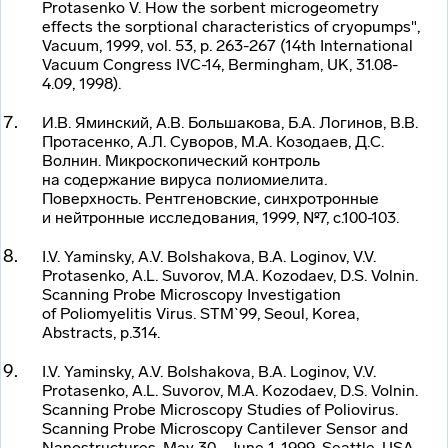
Protasenko V. How the sorbent microgeometry
effects the sorptional characteristics of cryopumps",
Vacuum, 1999, vol. 53, p. 263-267 (14
th
International
Vacuum Congress IVC-14, Bermingham, UK, 31.08-
4.09, 1998).
И.В. Яминский, А.В. Большакова, Б.А. Логинов, В.В.
Протасенко, А.Л. Суворов, М.А. Козодаев, Д.С.
Волнин. Микроскопический контроль
на содержание вируса полиомиелита.
Поверхность. Рентгеновские, синхротронные
и нейтронные исследования, 1999, №7, с.100-103.
I.V. Yaminsky, A.V. Bolshakova, B.A. Loginov, V.V.
Protasenko, A.L. Suvorov, M.A. Kozodaev, D.S. Volnin.
Scanning Probe Microscopy Investigation
of Poliomyelitis Virus. STM`99, Seoul, Korea,
Abstracts, p.314.
I.V. Yaminsky, A.V. Bolshakova, B.A. Loginov, V.V.
Protasenko, A.L. Suvorov, M.A. Kozodaev, D.S. Volnin.
Scanning Probe Microscopy Studies of Poliovirus.
Scanning Probe Microscopy Cantilever Sensor and
Nanostructures. May 30 - June 1, 1999, Seattle, USA.