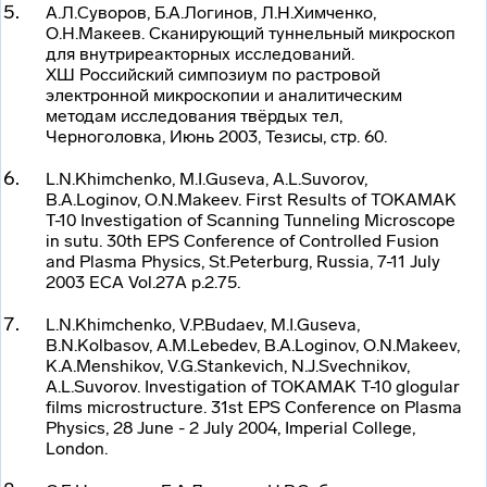
А.Л.Суворов, Б.А.Логинов, Л.Н.Химченко,
О.Н.Макеев. Сканирующий туннельный микроскоп
для внутриреакторных исследований.
ХШ Российский симпозиум по растровой
электронной микроскопии и аналитическим
методам исследования твёрдых тел,
Черноголовка, Июнь 2003, Тезисы, стр. 60.
L.N.Khimchenko, M.I.Guseva, A.L.Suvorov,
B.A.Loginov, O.N.Makeev. First Results of TOKAMAK
T-10 Investigation of Scanning Tunneling Microscope
in sutu. 30th EPS Conference of Controlled Fusion
and Plasma Physics, St.Peterburg, Russia, 7-11 July
2003 ECA Vol.27A p.2.75.
L.N.Khimchenko, V.P.Budaev, M.I.Guseva,
B.N.Kolbasov, A.M.Lebedev, B.A.Loginov, O.N.Makeev,
K.A.Menshikov, V.G.Stankevich, N.J.Svechnikov,
A.L.Suvorov. Investigation of TOKAMAK T-10 glogular
films microstructure. 31st EPS Conference on Plasma
Physics, 28 June - 2 July 2004, Imperial College,
London.