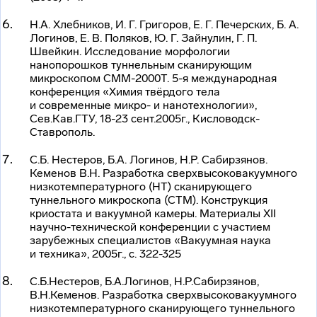
Н.А. Хлебников, И. Г. Григоров, Е. Г. Печерских, Б. А.
Логинов, Е. В. Поляков, Ю. Г. Зайнулин, Г. П.
Швейкин. Исследование морфологии
нанопорошков туннельным сканирующим
микроскопом СММ-2000Т. 5-я международная
конференция «Химия твёрдого тела
и современные микро- и нанотехнологии»,
Сев.Кав.ГТУ, 18-23 сент.2005г.,
Кисловодск-
Ставрополь
.
С.Б. Нестеров, Б.А. Логинов, Н.Р. Сабирзянов.
Кеменов В.Н. Разработка сверхвысоковакуумного
низкотемпературного (НТ) сканирующего
туннельного микроскопа (СТМ). Конструкция
криостата и вакуумной камеры. Материалы XII
научно-технической
конференции с участием
зарубежных специалистов «Вакуумная наука
и техника», 2005г., с. 322-325
С.Б.Нестеров, Б.А.Логинов, Н.Р.Сабирзянов,
В.Н.Кеменов. Разработка сверхвысоковакуумного
низкотемпературного сканирующего туннельного