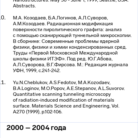
Abstracts.
М.А. Козодаев, Б.А.Логинов, А.Л.Суворов,
А.М.Козодаев. Радиационная модификация
поверхности пиролитического графита: анализ
с помощью сканирующей туннельной микроскопии.
В сборнике: Современные проблемы ядерной
физики, физики и химии конденсированных сред.
Труды «Первой Московской Международной
школы физики ИТЭФ». Под ред. Ю.Г.Абова,
А.Л.Суворова, В.Г.Фирсова. М.: Редакция журнала
УФН, 1999, с.241-242.
Yu.N.Cheblukov, A.S.Fedotov, M.A.Kozodaev,
B.A.Loginov, M.O.Popov, A.E.Stepanov, A.L.Suvorov.
Quantitative scanning tunneling microscopy
of
radiation-induced
modification of materials
surface. Materials Science and Engineering, Vol.
A270 (1999), p.102-106.
2000 – 2004
года