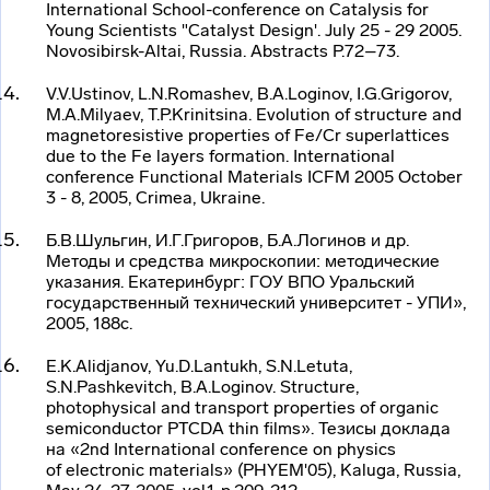
International
School-conference
on Catalysis for
Young Scientists "Catalyst Design'. July 25 - 29 2005.
Novosibirsk-Altai
, Russia. Abstracts P.72–73.
V.V.Ustinov, L.N.Romashev, B.A.Loginov, I.G.Grigorov,
M.A.Milyaev, T.P.Krinitsina. Evolution of structure and
magnetoresistive properties of Fe/Cr superlattices
due to the Fe layers formation. International
conference Functional Materials ICFM 2005 October
3 - 8, 2005, Crimea, Ukraine.
Б.В.Шульгин, И.Г.Григоров, Б.А.Логинов и др.
Методы и средства микроскопии: методические
указания. Екатеринбург: ГОУ ВПО Уральский
государственный технический университет - УПИ»,
2005, 188с.
E.K.Alidjanov, Yu.D.Lantukh, S.N.Letuta,
S.N.Pashkevitch, B.A.Loginov. Structure,
photophysical and transport properties of organic
semiconductor PTCDA thin films». Тезисы доклада
на «2nd International conference on physics
of electronic materials» (PHYEM'05), Kaluga, Russia,