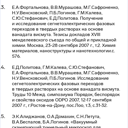
Е.А.Фортальнова, В.В.Мурашова, М.Г.Сафроненко,
Н.У.Венсковский, П.Б.Логинов, Г.М.Калева,
С.Ю.Стефанович, Е.Д.Политова. Получение
и исследование сегнетоэлектрических фазовых
переходов в твердых растворах на основе
ванадата висмута. Тезисы докладов XVIII
менделеевского съезда по общей и прикладной
химии. Москва, 23-28 сентября 2007 г., т.2. Химия
материалов, наноструктуры и нанотехнологии.с.
576.
Е.Д.Политова, Г.М.Калева, С.Ю.Стефанович,
Е.А.Фортальнова, В.В.Мурашева, М.Г.Сафроненко,
Н.У.Венсковский, П.Б.Логинов. Исследование
сегнетоэлектрических фазовых переходов
в твердых растворах на основе ванадата висмута.
Труды 10 Межд. симпозиума Порядок, беспорядок
и свойства оксидов ODPO 2007, 12-17 сентября
2007 г., г.Ростов-на-Дону, пос.Лоо, т.3, с.31-32.
Э.К.Алиджанов, О.А.Домахин, С.Н.Летута,
В.А.Беспалов, Б.А.Логинов. «Вакуумный
сканирующий туннельный микроскоп для