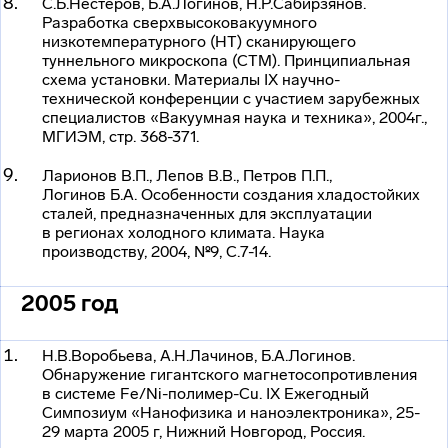
С.Б.Нестеров, Б.А.Логинов, Н.Р.Сабирзянов.
Разработка сверхвысоковакуумного
низкотемпературного (НТ) сканирующего
туннельного микроскопа (СТМ). Принципиальная
схема установки. Материалы IX
научно-
технической
конференции с участием зарубежных
специалистов «Вакуумная наука и техника», 2004г.,
МГИЭМ, стр. 368-371.
Ларионов В.П., Лепов В.В., Петров П.П.,
Логинов Б.А. Особенности создания хладостойких
сталей, предназначенных для эксплуатации
в регионах холодного климата. Наука
производству, 2004, №9, С.7-14.
2005 год
Н.В.Воробьева, А.Н.Лачинов, Б.А.Логинов.
Обнаружение гигантского магнетосопротивления
в системе Fe/Ni-полимер-Cu. IX Ежегодный
Симпозиум «Нанофизика и наноэлектроника», 25-
29 марта 2005 г, Нижний Новгород, Россия.