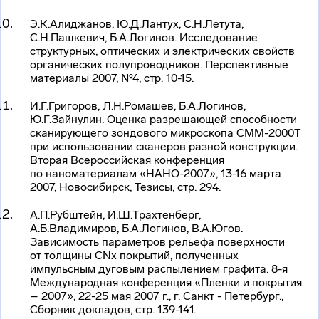
Э.К.Алиджанов, Ю.Д.Лантух, С.Н.Летута,
С.Н.Пашкевич, Б.А.Логинов. Исследование
структурных, оптических и электрических свойств
органических полупроводников. Перспективные
материалы 2007, №4, стр. 10-15.
И.Г.Григоров, Л.Н.Ромашев, Б.А.Логинов,
Ю.Г.Зайнулин. Оценка разрешающей способности
сканирующего зондового микроскопа СММ-2000Т
при использовании сканеров разной конструкции.
Вторая Всероссийская конференция
по наноматериалам «НАНО-2007», 13-16 марта
2007, Новосибирск, Тезисы, стр. 294.
А.П.Рубштейн, И.Ш.Трахтенберг,
А.Б.Владимиров, Б.А.Логинов, В.А.Югов.
Зависимость параметров рельефа поверхности
от толщины CNx покрытий, полученных
импульсным дуговым распылением графита. 8-я
Международная конференция «Пленки и покрытия
– 2007», 22-25 мая 2007 г., г. Санкт - Петербург.,
Сборник докладов, стр. 139-141.