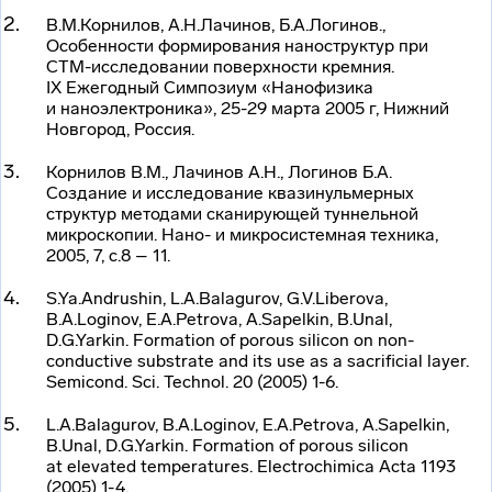
В.М.Корнилов, А.Н.Лачинов, Б.А.Логинов.,
Особенности формирования наноструктур при
СТМ-исследовании
поверхности кремния.
IX Ежегодный Симпозиум «Нанофизика
и наноэлектроника», 25-29 марта 2005 г, Нижний
Новгород, Россия.
Корнилов В.М., Лачинов A.Н., Логинов Б.А.
Создание и исследование квазинульмерных
структур методами сканирующей туннельной
микроскопии. Нано- и микросистемная техника,
2005, 7, с.8 – 11.
S.Ya.Andrushin, L.A.Balagurov, G.V.Liberova,
B.A.Loginov, E.A.Petrova, A.Sapelkin, B.Unal,
D.G.Yarkin. Formation of porous silicon on
non-
conductive
substrate and its use as a sacrificial layer.
Semicond. Sci. Technol. 20 (2005) 1-6.
L.A.Balagurov, B.A.Loginov, E.A.Petrova, A.Sapelkin,
B.Unal, D.G.Yarkin. Formation of porous silicon
at elevated temperatures. Electrochimica Acta 1193
(2005) 1-4.