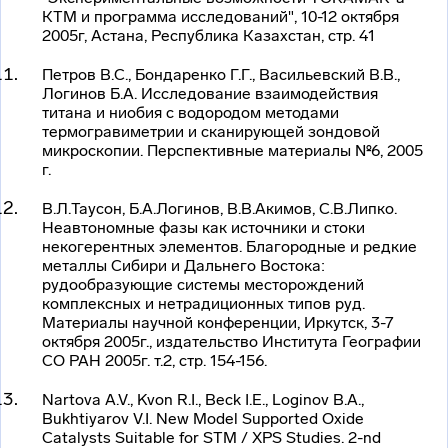
КТМ и программа исследований", 10-12 октября
2005г, Астана, Республика Казахстан, стр. 41
Петров В.С., Бондаренко Г.Г., Васильевский В.В.,
Логинов Б.А. Исследование взаимодействия
титана и ниобия с водородом методами
термогравиметрии и сканирующей зондовой
микроскопии. Перспективные материалы №6, 2005
г.
В.Л.Таусон, Б.А.Логинов, В.В.Акимов, С.В.Липко.
Неавтономные фазы как источники и стоки
некогерентных элементов. Благородные и редкие
металлы Сибири и Дальнего Востока:
рудообразующие системы месторождений
комплексных и нетрадиционных типов руд.
Материалы научной конференции, Иркутск, 3-7
октября 2005г., издательство Института Географии
СО РАН 2005г. т.2, стр. 154-156.
Nartova A.V., Kvon R.I., Beck I.E., Loginov B.A.,
Bukhtiyarov V.I. New Model Supported Oxide
Catalysts Suitable for STM / XPS Studies. 2-nd