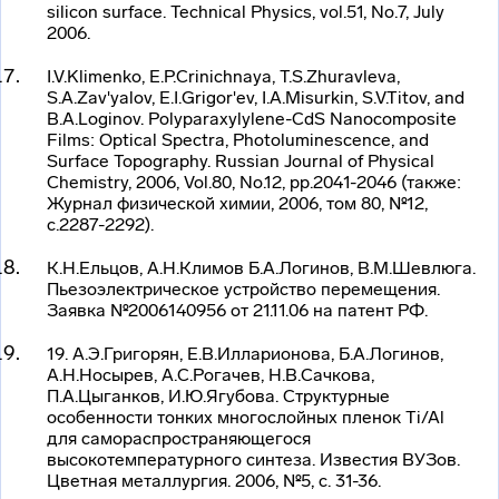
silicon surface. Technical Physics, vol.51, No.7, July
2006.
I.V.Klimenko, E.P.Crinichnaya, T.S.Zhuravleva,
S.A.Zav'yalov, E.I.Grigor'ev, I.A.Misurkin, S.V.Titov, and
B.A.Loginov.
Polyparaxylylene-CdS
Nanocomposite
Films: Optical Spectra, Photoluminescence, and
Surface Topography. Russian Journal of Physical
Chemistry, 2006, Vol.80, No.12, pp.2041-2046 (также:
Журнал физической химии, 2006, том 80, №12,
с.2287-2292).
К.Н.Ельцов, А.Н.Климов Б.А.Логинов, В.М.Шевлюга.
Пьезоэлектрическое устройство перемещения.
Заявка №2006140956 от 21.11.06 на патент РФ.
19. А.Э.Григорян, Е.В.Илларионова, Б.А.Логинов,
А.Н.Носырев, А.С.Рогачев, Н.В.Сачкова,
П.А.Цыганков, И.Ю.Ягубова. Структурные
особенности тонких многослойных пленок Ti/Al
для самораспространяющегося
высокотемпературного синтеза. Известия ВУЗов.
Цветная металлургия. 2006, №5, с. 31-36.