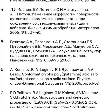
и нейтронные исследования, 2006, №5, стр.11-14.
Л.И.Иванов, Б.А.Логинов, О.Н.Никитушкина,
А.Н.Петров. Изменение морфологии поверхности
аутенитной хромомарганцевой стали при
соударении со сверхзвуковыми частицами
кобальта. Физика и химия обработки материалов
2006, №1, с.37-40.
Величко А.А., Пергамент А.Л., Стефанович Г.Б.,
Путролайнен В.В., Черемисин А.Б., Мануилов С.А.,
Кулдин Н.А., Логинов Б.А. Получение наноструктур
на основе оксидов переходных металлов.
Нанотехника. № 2. С. 89-95 (2006).
A. Komolov, B. A. Loginov, E. I. Ryumtsev and A.V.
Lezov. Conformation of a poly(glutamine) acid
salt-
surfactant
complex on a solid surface. Physics
of
Low-Dimentional
Structures №2, 2006, pp. 53-57.
E.D.Politova, B.A.Loginov, G.M.Kaleva, A.V.Mosunov,
S.G.Prutchenko. Microstructure and dielectric
properties of (La
09
Sr
01
)[(Ga
1-x
Cr
x
)
0.8
Mg
0.2
]O
3-
(x=0-0.35) Oxigen-Ion-Conducting Solid Silutions.