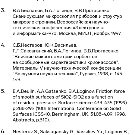
В.А.Беспалов, Б.А.Логинов, В.В.Протасенко.
Сканирующая микроскопия приборов и структур
микроэлектроники. Всероссийская
научно-
техническая
конференция «Электроника
и информатика-97», Москва, МИЭТ, ноябрь 1997.
С.Б.Нестеров, Ю.К.Васильев,
Г.Л.Саксаганский, Б.А.Логинов, В.В.Протасенко.
"Влияние микрогеометрии сорбентов
на сорбционные характеристики крионасосов".
Материалы V
научно-технической
конференции
"Вакуумная наука и техника", Гурзуф, 1998, с. 145-
149.
E.A.Deulin, A.A.Gatsenko, B.A.Loginov. Friction force
of smooth surfaces of SiO2-SiO2 as a function
of residual pressure. Surface science 433-435 (1999)
p.288-292 (10
th
International Conference on Solid
Surfaces ICSS-10, Bermingham, UK, 31.08-4.09, 1998,
Abstracts, p.310).
Nesterov S., Saksagansky G., Vassiliev Yu., Loginov B.,