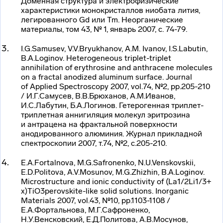
Доменная структура и электрофизические
характеристики монокристаллов ниобата лития,
легированного Gd или Tm. Неорганические
материалы, том 43, № 1, январь 2007, с. 74-79.
I.G.Samusev, V.V.Bryukhanov, A.M. Ivanov, I.S.Labutin,
B.A.Loginov. Heterogeneous
triplet-triplet
annihilation of erythrosine and anthracene molecules
on a fractal anodized aluminum surface. Journal
of Applied Spectroscopy 2007, vol.74, №2, pp.205-210
/ И.Г.Самусев, В.В.Брюханов, А.М.Иванов,
И.С.Лабутин, Б.А.Логинов. Гетерогенная
триплет-
триплетная
аннигиляция молекул эритрозина
и антрацена на фрактальной поверхности
анодированного алюминия. Журнал прикладной
спектроскопии 2007, т.74, №2, с.205-210.
E.A.Fortalnova, M.G.Safronenko, N.U.Venskovskii,
E.D.Politova, A.V.Mosunov, M.G.Zhizhin, B.A.Loginov.
Microstructure and ionic conductivity of (La
1/2
Li
1/3+
x)TiO3
perovskite-like
solid solutions. Inorganic
Materials 2007, vol.43, №10, pp.1103-1108 /
E.A.Фортальнова, М.Г.Сафроненко,
Н.У.Венсковский, Е.Д.Политова, А.В.Мосунов,