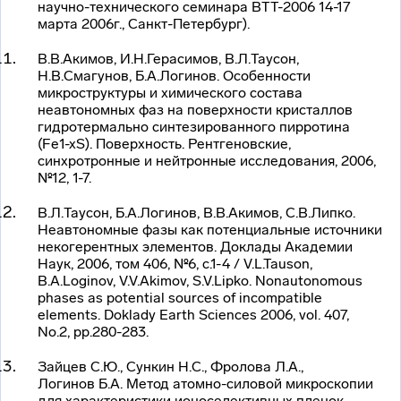
научно-технического
семинара ВТТ-2006 14-17
марта 2006г., Санкт-Петербург).
В.В.Акимов, И.Н.Герасимов, В.Л.Таусон,
Н.В.Смагунов, Б.А.Логинов. Особенности
микроструктуры и химического состава
неавтономных фаз на поверхности кристаллов
гидротермально синтезированного пирротина
(Fe
1-
x
S). Поверхность. Рентгеновские,
синхротронные и нейтронные исследования, 2006,
№12, 1-7.
В.Л.Таусон, Б.А.Логинов, В.В.Акимов, С.В.Липко.
Неавтономные фазы как потенциальные источники
некогерентных элементов. Доклады Академии
Наук, 2006, том 406, №6, с.1-4 / V.L.Tauson,
B.A.Loginov, V.V.Akimov, S.V.Lipko. Nonautonomous
phases as potential sources of incompatible
elements. Doklady Earth Sciences 2006, vol. 407,
No.2, pp.280-283.
Зайцев С.Ю., Сункин Н.С., Фролова Л.А.,
Логинов Б.А. Метод
атомно-силовой
микроскопии
для характеристики ионоселективных пленок,