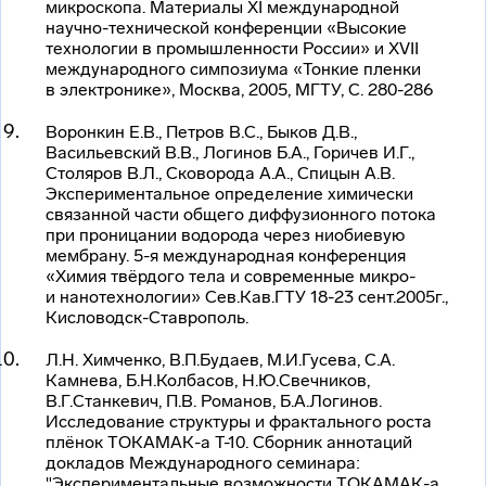
микроскопа. Материалы XI международной
научно-технической
конференции «Высокие
технологии в промышленности России» и XVII
международного симпозиума «Тонкие пленки
в электронике», Москва, 2005, МГТУ, С. 280-286
Воронкин Е.В., Петров В.С., Быков Д.В.,
Васильевский В.В., Логинов Б.А., Горичев И.Г.,
Столяров В.Л., Сковорода А.А., Спицын А.В.
Экспериментальное определение химически
связанной части общего диффузионного потока
при проницании водорода через ниобиевую
мембрану. 5-я международная конференция
«Химия твёрдого тела и современные микро-
и нанотехнологии» Сев.Кав.ГТУ 18-23 сент.2005г.,
Кисловодск-Ставрополь
.
Л.Н. Химченко, В.П.Будаев, М.И.Гусева, С.А.
Камнева, Б.Н.Колбасов, Н.Ю.Свечников,
В.Г.Станкевич, П.В. Романов, Б.А.Логинов.
Исследование структуры и фрактального роста
плёнок
ТОКАМАК-а
Т-10. Сборник аннотаций
докладов Международного семинара:
"Экспериментальные возможности
ТОКАМАК-а