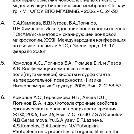
моделирующих биологические мембраны. Сб. науч.
тр. - М.: ФГОУ ВПО МГАВМиБ. - 2006. - С. 24-30.
С.А.Камнева, Б.В.Кутеев, Б.А.Логинов,
Л.Н.Химченко. Исследование поверхности пленок
ТОКАМАК-а
методом сканирующей зондовой
микроскопии. XXXIII Международная конференция
по физике плазмы и УТС, г.Звенигород, 13–17
февраля 2006г.
Комолов А.С., Логинов Б.А., Рюмцев Е.И. и Лезов
А.В. Конформация комплекса соли
поли(глутаминовой) кислоты и сурфактанта
на твердотельной поверхности, Физика
Низкоразмерных Структур, 2006, Вып. 2, С. 53-57.
Комолов А.С., Герасимова Н.Б., Аляев Ю.Г.,
Логинов Б. А. и др. Фотоэлектронные свойства
органических пленок на поверхности кремния,
ЖТФ, 2006, Том 36, Вып. 7, С. 76-80. / S.A.Komolov,
N.B.Gerasimova, Yu.G.Alyaev, E.F.Lazneva,
A.S.Komolov, B.A.Loginov, N.V.Putyupkin.
Photoelectronic properties of organic films on the