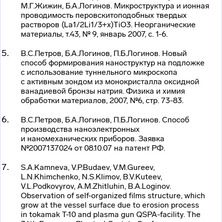
М.Г.Жижин, Б.А.Логинов. Микроструктура и ионная
проводимость перовскитоподобных твердых
растворов (La
1/2
Li
1/3+x
)TiO
3.
Неорганические
материалы, т.43, № 9, январь 2007, с. 1-6.
В.С.Петров, Б.А.Логинов, П.Б.Логинов. Новый
способ формирования наноструктур на подложке
с использование туннельного микроскопа
с активным зондом из монокристалла оксидной
ванадиевой бронзы натрия. Физика и химия
обработки материалов, 2007, №6, стр. 73-83.
В.С.Петров, Б.А.Логинов, П.Б.Логинов. Способ
производства наноэлектронных
и наномеханических приборов. Заявка
№2007137024 от 08.10.07 на патент РФ.
S.A.Kamneva, V.P.Budaev, V.M.Gureev,
L.N.Khimchenko, N.S.Klimov, B.V.Kuteev,
V.L.Podkovyrov, A.M.Zhitluhin, B.A.Loginov.
Observation of
self-organized
films structure, which
grow at the vessel surface due to erosion process
in tokamak T-10 and plasma gun
QSPA-facility
. The