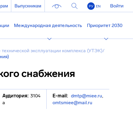
Войти
ерам
Выпускникам
РУ
EN
ации
Международная деятельность
Приоритет 2030
 технической эксплуатации комплекса (УТЭК)
/
ния)
кого снабжения
Аудитория:
3104
E-mail:
dmtp@miee.ru
,
а
omtsmiee@mail.ru