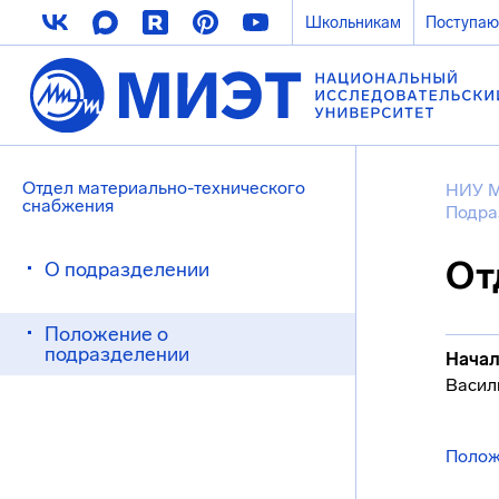
Школьникам
Поступа
Отдел материально-технического
НИУ 
снабжения
Подра
От
О подразделении
Положение о
подразделении
Начал
Васил
Полож