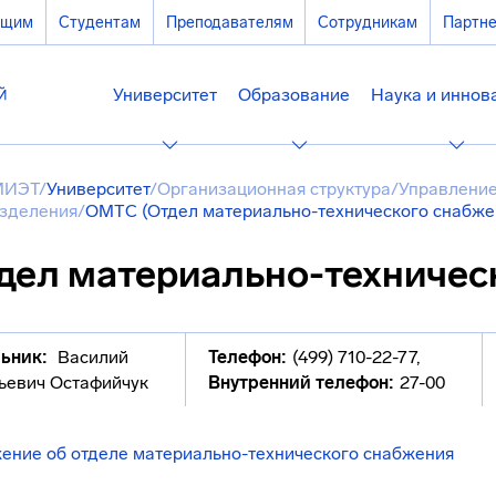
ющим
Студентам
Преподавателям
Сотрудникам
Партн
Университет
Образование
Наука и иннов
МИЭТ
/
Университет
/
Организационная структура
/
Управление
зделения
/
ОМТС (Отдел материально-технического снабже
дел материально-техничес
ьник:
Василий
Телефон:
(499) 710-22-77
,
ьевич Остафийчук
Внутренний телефон:
27-00
ение об отделе материально-технического снабжения