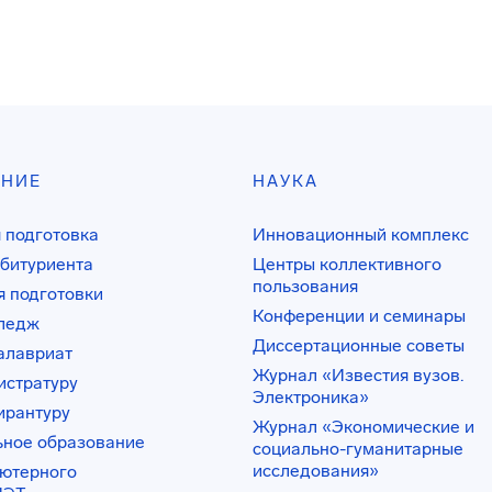
АНИЕ
НАУКА
 подготовка
Инновационный комплекс
битуриента
Центры коллективного
пользования
 подготовки
Конференции и семинары
лледж
Диссертационные советы
алавриат
Журнал «Известия вузов.
истратуру
Электроника»
ирантуру
Журнал «Экономические и
ьное образование
социально-гуманитарные
исследования»
ьютерного