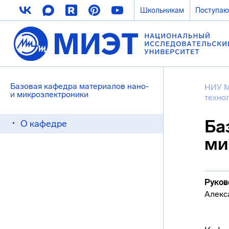
Школьникам
Поступа
Базовая кафедра материалов нано-
НИУ 
и микроэлектроники
техно
Ба
О кафедре
ми
Руков
Алекс