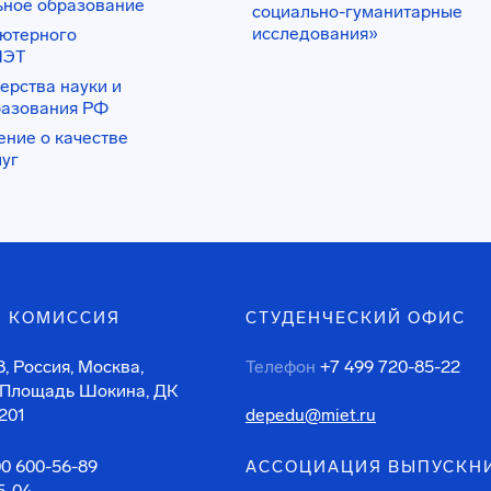
ьное образование
социально-гуманитарные
исследования»
ьютерного
ИЭТ
ерства науки и
разования РФ
ение о качестве
луг
 КОМИССИЯ
СТУДЕНЧЕСКИЙ ОФИС
, Россия, Москва,
Телефон
+7 499 720-85-22
 Площадь Шокина, ДК
201
depedu@miet.ru
00 600-56-89
АССОЦИАЦИЯ ВЫПУСКН
5-04