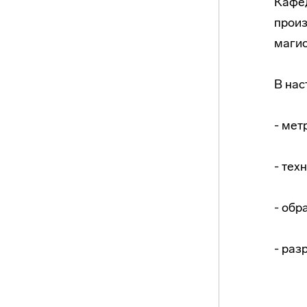
Кафед
произ
магис
В нас
- мет
- тех
- обр
- раз