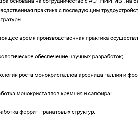
ра основана на сотрудничестве с АО "НИИ МВ”, на б
водственная практика с последующим трудоустройст
тратуры.
тоящее время производственная практика осуществл
рологическое обеспечение научных разработок;
нология роста монокристаллов арсенида галлия и фо
аботка монокристаллов кремния и сапфира;
работка феррит-гранатовых структур.