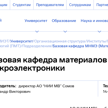
ющим
Студентам
Преподавателям
Сотрудникам
Партн
Университет
Образование
Наука и иннов
МИЭТ
/
Университет
/
Организационная структура
/
Институты
/
логий (ПМТ)
/
Подразделения
/
Базовая кафедра МНМЭ (Мате
зовая кафедра материалов 
кроэлектроники
одитель:
директор АО "НИИ МВ” Сомов
Те
андр Викторович
14