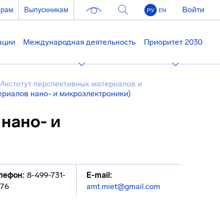
Войти
ерам
Выпускникам
РУ
EN
ации
Международная деятельность
Приоритет 2030
Институт перспективных материалов и
риалов нано- и микроэлектроники)
нано- и
лефон:
8-499-731-
E-mail:
-76
amt.miet@gmail.com