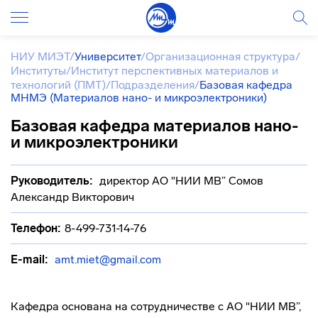
НИУ МИЭТ
/
Университет
/
Организационная структура
/
Институты
/
Институт перспективных материалов и
технологий (ПМТ)
/
Подразделения
/
Базовая кафедра
МНМЭ (Материалов нано- и микроэлектроники)
Базовая кафедра материалов нано-
и микроэлектроники
Руководитель:
директор АО "НИИ МВ” Сомов
Александр Викторович
Телефон:
8-499-731-14-76
E-mail:
amt.miet@gmail.com
Кафедра основана на сотрудничестве с АО "НИИ МВ”,