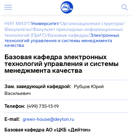
НИУ МИЭТ
/
Университет
/
Организационная структура
/
Факультеты
/
Факультет прикладных информационных
технологий (ПрИТ)
/
Базовые кафедры
/
Электронных
технологий управления и системы менеджмента
качества
Базовая кафедра электронных
технологий управления и системы
менеджмента качества
Зам. заведующий кафедрой:
Рубцов Юрий
Васильевич
Телефон:
(499) 735-13-19
E-mail:
green-house@deyton.ru
Базовая кафедра АО «ЦКБ «Дейтон»