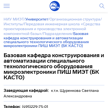
НИУ МИЭТ
/
Университет
/
Организационная структура
/
Институты
/
Передовая инженерная школа «Средства
проектирования и производства электронной
компонентной базы»
/
Подразделения
/
Базовая
кафедра конструирования и автоматизации
специального технологического оборудования
микроэлектроники ПИШ МИЭТ (БК КАСТО)
Базовая кафедра конструирования и
автоматизации специального
технологического оборудования
микроэлектроники ПИШ МИЭТ (БК
КАСТО)
Заведующая кафедрой:
к.т.н. Щуренкова Светлана
Александровна
Телефон:
(495)229-75-01