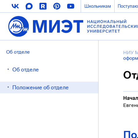
Школьникам
Поступа
Об отделе
НИУ 
оформ
Об отделе
От
Положение об отделе
Начал
Евген
По