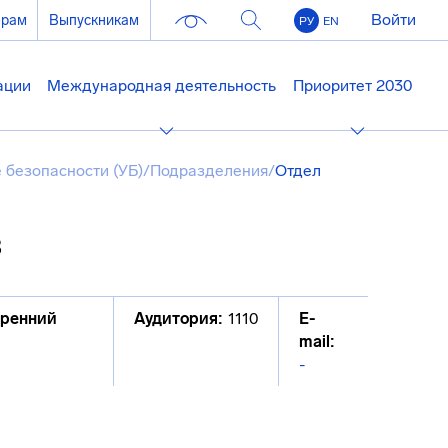
Войти
ерам
Выпускникам
РУ
EN
ации
Международная деятельность
Приоритет 2030
 безопасности (УБ)
/
Подразделения
/
Отдел
в
тренний
Аудитория:
1110
E-
mail:
-