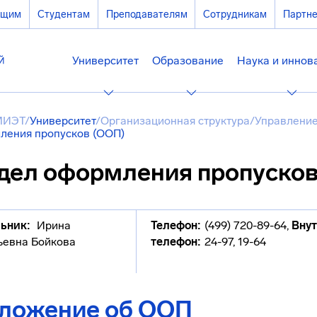
ющим
Студентам
Преподавателям
Сотрудникам
Партн
Университет
Образование
Наука и иннов
МИЭТ
/
Университет
/
Организационная структура
/
Управление
ления пропусков (ООП)
дел оформления пропуско
ьник:
Ирина
Телефон:
(499) 720-89-64
,
Вну
ьевна Бойкова
телефон:
24-97, 19-64
ложение об ООП