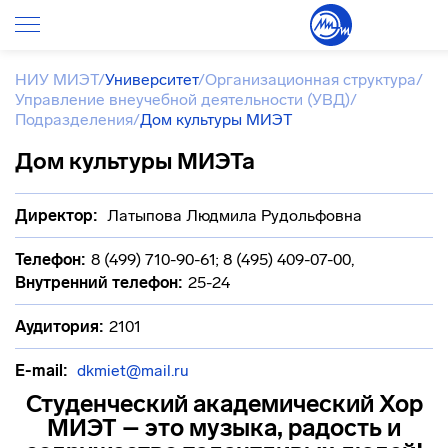
НИУ МИЭТ
/
Университет
/
Организационная структура
/
Управление внеучебной деятельности (УВД)
/
Подразделения
/
Дом культуры МИЭТ
Дом культуры МИЭТа
Директор:
Латыпова Людмила Рудольфовна
Телефон:
8 (499) 710-90-61; 8 (495) 409-07-00
,
Внутренний телефон:
25-24
Аудитория:
2101
E-mail:
dkmiet@mail.ru
Студенческий академический Хор
МИЭТ – это музыка, радость и