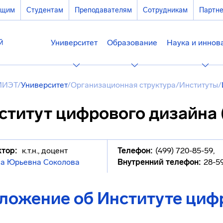
ющим
Студентам
Преподавателям
Сотрудникам
Партн
Университет
Образование
Наука и иннов
МИЭТ
/
Университет
/
Организационная структура
/
Институты
/
ститут цифрового дизайна 
тор:
к.т.н., доцент
Телефон:
(499) 720-85-59
,
на Юрьевна Соколова
Внутренний телефон:
28-5
ложение об Институте циф