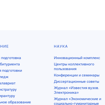
АНИЕ
НАУКА
 подготовка
Инновационный комплекс
битуриента
Центры коллективного
пользования
 подготовки
Конференции и семинары
лледж
Диссертационные советы
алавриат
Журнал «Известия вузов.
истратуру
Электроника»
ирантуру
Журнал «Экономические и
ьное образование
социально-гуманитарные