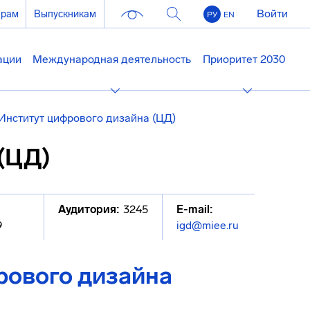
Войти
ерам
Выпускникам
РУ
EN
ации
Международная деятельность
Приоритет 2030
Институт цифрового дизайна (ЦД)
(ЦД)
Аудитория:
3245
E-mail:
9
igd@miee.ru
рового дизайна