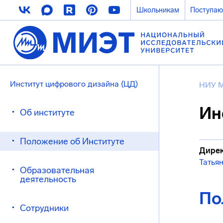
Школьникам
Поступа
Институт цифрового дизайна (ЦД)
НИУ 
Ин
Об институте
Положение об Институте
Дирек
Татья
Образовательная
деятельность
По
Сотрудники