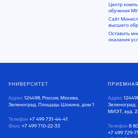
Центр комп
обучения М
Сайт Минист
высшего об
Оставить мн
оказания ус
УНИВЕРСИТЕТ
ПРИЕМНАЯ
Адрес
124498, Россия, Москва,
Адрес
124498
Зеленоград, Площадь Шокина, дом 1
Зеленоград,
МИЭТ, ауд. 2
Телефон
+7 499 731-44-41
Факс
+7 499 710-22-33
Телефон
8 8
+7 499 729-7