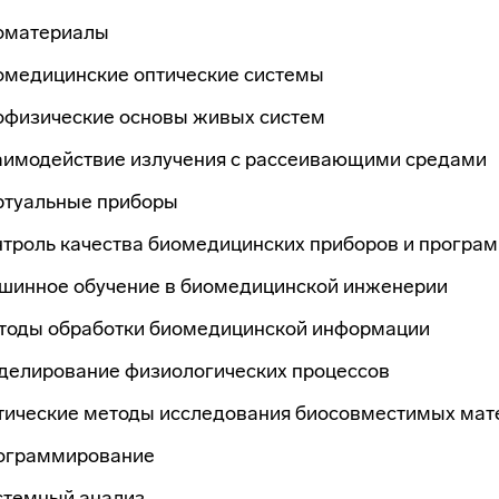
оматериалы
омедицинские оптические системы
офизические основы живых систем
аимодействие излучения с рассеивающими средами
ртуальные приборы
нтроль качества биомедицинских приборов и програ
шинное обучение в биомедицинской инженерии
тоды обработки биомедицинской информации
делирование физиологических процессов
тические методы исследования биосовместимых мат
ограммирование
стемный анализ