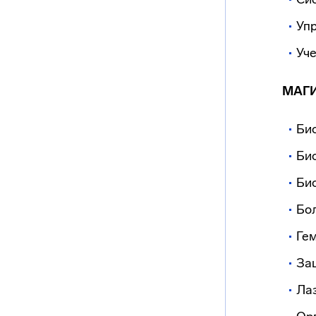
Упр
Уч
МАГИ
Би
Би
Би
Бо
Ге
Защ
Ла