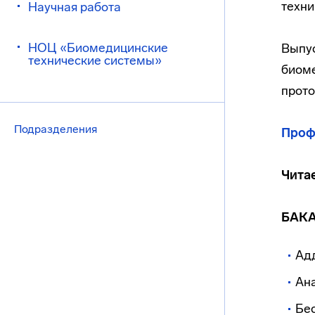
техни
Научная работа
НОЦ «Биомедицинские
Выпус
технические системы»
биоме
прото
Подразделения
Проф
Чита
БАК
Ад
Ан
Бес