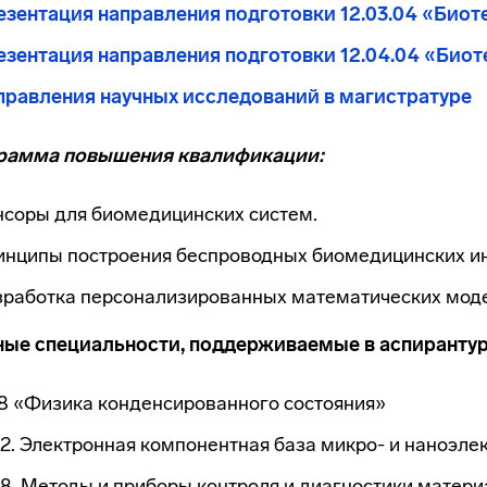
езентация направления подготовки 12.03.04 «Биот
езентация направления подготовки 12.04.04 «Биот
правления научных исследований в магистратуре
рамма повышения квалификации:
нсоры для биомедицинских систем.
инципы построения беспроводных биомедицинских ин
зработка персонализированных математических моде
ные специальности, поддерживаемые в аспирантур
.8 «Физика конденсированного состояния»
.2. Электронная компонентная база микро- и наноэле
.8. Методы и приборы контроля и диагностики матер