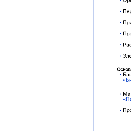
Орг
Пе
При
Пр
Рас
Эл
Основ
Ба
«Б
Ма
«П
Пр