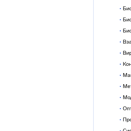
Би
Би
Би
Вз
Ви
Ко
Ма
Ме
Мо
Оп
Пр
Си