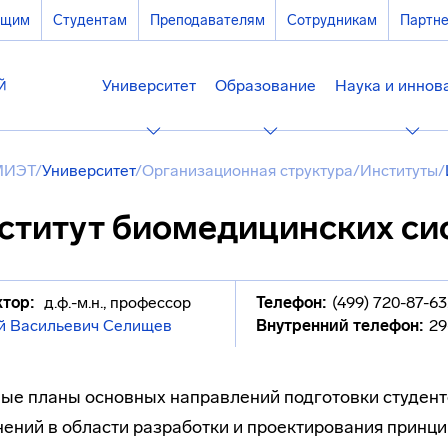
ющим
Студентам
Преподавателям
Сотрудникам
Партн
Университет
Образование
Наука и иннов
МИЭТ
/
Университет
/
Организационная структура
/
Институты
/
ститут биомедицинских си
тор:
д.ф.-м.н., профессор
Телефон:
(499) 720-87-63
й Васильевич Селищев
Внутренний телефон:
29
ые планы основных направлений подготовки студент
ений в области разработки и проектирования принц