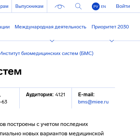
Войти
ерам
Выпускникам
РУ
EN
ации
Международная деятельность
Приоритет 2030
Институт биомедицинских систем (БМС)
стем
,
Аудитория:
4121
E-mail:
-63
bms@miee.ru
ов построены с учетом последних
ипиально новых вариантов медицинской