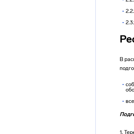
2.2
2.3
Ре
В рас
подго
со
об
все
Подг
1. Те