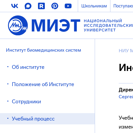
Школьникам
Поступа
Институт биомедицинских систем
НИУ 
Ин
Об институте
Положение об Институте
Дирек
Серге
Сотрудники
Учебн
Учебный процесс
измен