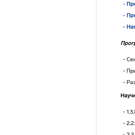
Пр
Пр
На
Прог
Се
Пр
Ра
Науч
1.3
2.2
2.2