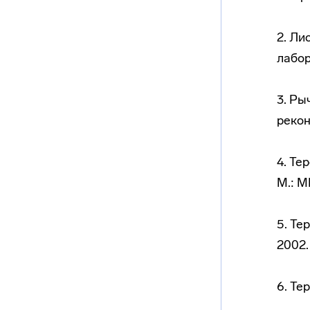
2. Ли
лабор
3. Ры
рекон
4. Те
М.: М
5. Те
2002.
6. Те