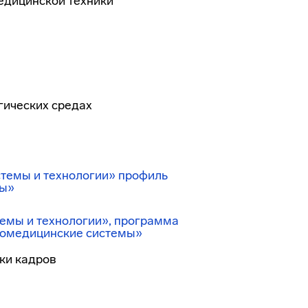
едицинской техники
гических средах
стемы и технологии» профиль
мы»
темы и технологии», программа
иомедицинские системы»
ки кадров