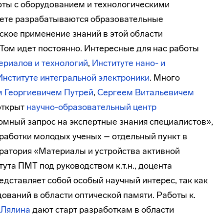
боты с оборудованием и технологическими
тете разрабатываются образовательные
ское применение знаний в этой области
Том идет постоянно. Интересные для нас работы
ериалов и технологий
,
Институте нано- и
Институте интегральной электроники
. Много
 Георгиевичем Путрей
,
Сергеем Витальевичем
открыт
научно-образовательный центр
громный запрос на экспертные знания специалистов»,
зработки молодых ученых – отдельный пункт в
ратория «Материалы и устройства активной
ута ПМТ под руководством к.т.н., доцента
редставляет собой особый научный интерес, так как
ований в области оптической памяти. Работы к.
 Лялина
дают старт разработкам в области