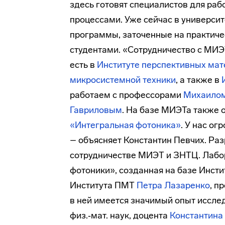
здесь готовят специалистов для ра
процессами. Уже сейчас в универси
программы, заточенные на практиче
студентами. «Сотрудничество с МИЭ
есть в
Институте перспективных мат
микросистемной техники
, а также в
работаем с профессорами
Михаилом
Гавриловым
. На базе МИЭТа также 
«Интегральная фотоника»
. У нас о
– объясняет Константин Певчих. Ра
сотрудничестве МИЭТ и ЗНТЦ. Лабо
фотоники», созданная на базе Инстит
Института ПМТ
Петра Лазаренко
, п
в ней имеется значимый опыт исслед
физ.‑мат. наук, доцента
Константина