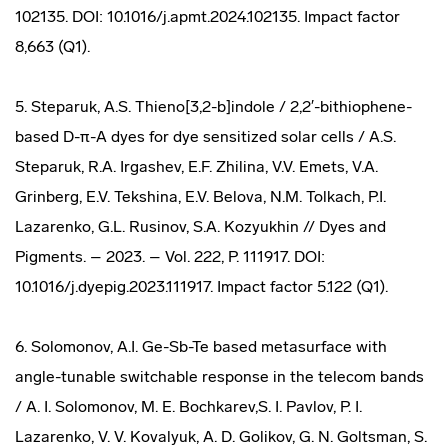
102135. DOI: 10.1016/j.apmt.2024.102135. Impact factor
8,663 (Q1).
5. Steparuk, A.S. Thieno[3,2-b]indole / 2,2′-bithiophene-
based D-π-A dyes for dye sensitized solar cells / A.S.
Steparuk, R.A. Irgashev, E.F. Zhilina, V.V. Emets, V.A.
Grinberg, E.V. Tekshina, E.V. Belova, N.M. Tolkach, P.I.
Lazarenko, G.L. Rusinov, S.A. Kozyukhin // Dyes and
Pigments. – 2023. – Vol. 222, P. 111917. DOI:
10.1016/j.dyepig.2023.111917. Impact factor 5.122 (Q1).
6. Solomonov, A.I. Ge-Sb-Te based metasurface with
angle-tunable switchable response in the telecom bands
/ A. I. Solomonov, M. E. Bochkarev,S. I. Pavlov, P. I.
Lazarenko, V. V. Kovalyuk, A. D. Golikov, G. N. Goltsman, S.