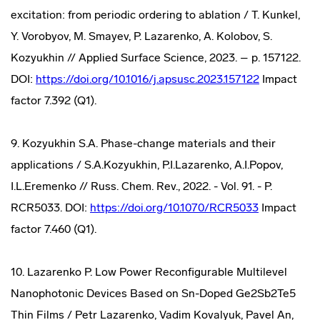
excitation: from periodic ordering to ablation / T. Kunkel,
Y. Vorobyov, M. Smayev, P. Lazarenko, A. Kolobov, S.
Kozyukhin // Applied Surface Science, 2023. – p. 157122.
DOI:
https://doi.org/10.1016/j.apsusc.2023.157122
Impact
factor 7.392 (Q1).
9. Kozyukhin S.A. Phase-change materials and their
applications / S.A.Kozyukhin, P.I.Lazarenko, A.I.Popov,
I.L.Eremenko // Russ. Chem. Rev., 2022. - Vol. 91. - P.
RCR5033. DOI:
https://doi.org/10.1070/RCR5033
Impact
factor 7.460 (Q1).
10. Lazarenko P. Low Power Reconfigurable Multilevel
Nanophotonic Devices Based on Sn-Doped Ge2Sb2Te5
Thin Films / Petr Lazarenko, Vadim Kovalyuk, Pavel An,