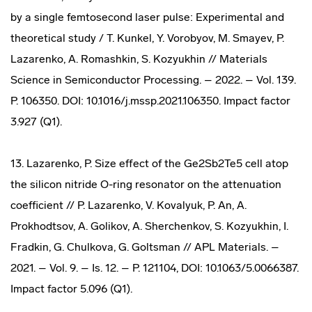
by a single femtosecond laser pulse: Experimental and
theoretical study / T. Kunkel, Y. Vorobyov, M. Smayev, P.
Lazarenko, A. Romashkin, S. Kozyukhin // Materials
Science in Semiconductor Processing. – 2022. – Vol. 139.
P. 106350. DOI: 10.1016/j.mssp.2021.106350. Impact factor
3.927 (Q1).
13. Lazarenko, P. Size effect of the Ge2Sb2Te5 cell atop
the silicon nitride O-ring resonator on the attenuation
coefficient // P. Lazarenko, V. Kovalyuk, P. An, A.
Prokhodtsov, A. Golikov, A. Sherchenkov, S. Kozyukhin, I.
Fradkin, G. Chulkova, G. Goltsman // APL Materials. –
2021. – Vol. 9. – Is. 12. – P. 121104, DOI: 10.1063/5.0066387.
Impact factor 5.096 (Q1).