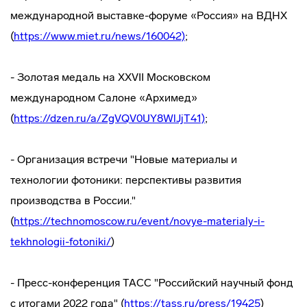
международной выставке-форуме «Россия» на ВДНХ
(
https://www.miet.ru/news/160042)
;
- Золотая медаль на XXVII Московском
международном Салоне «Архимед»
(
https://dzen.ru/a/ZgVQV0UY8WlJjT41)
;
- Организация встречи "Новые материалы и
технологии фотоники: перспективы развития
производства в России."
(
https://technomoscow.ru/event/novye-materialy-i-
tekhnologii-fotoniki/
)
- Пресс-конференция ТАСС "Российский научный фонд
с итогами 2022 года" (
https://tass.ru/press/19425
)