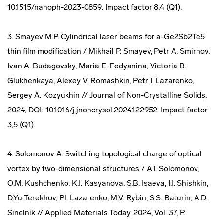
10.1515/nanoph-2023-0859. Impact factor 8,4 (Q1).
3. Smayev M.P. Cylindrical laser beams for a-Ge2Sb2Te5
thin film modification / Mikhail P. Smayev, Petr A. Smirnov,
Ivan A. Budagovsky, Maria E. Fedyanina, Victoria B.
Glukhenkaya, Alexey V. Romashkin, Petr I. Lazarenko,
Sergey A. Kozyukhin // Journal of Non-Crystalline Solids,
2024, DOI: 10.1016/j.jnoncrysol.2024.122952. Impact factor
3,5 (Q1).
4. Solomonov A. Switching topological charge of optical
vortex by two-dimensional structures / A.I. Solomonov,
O.M. Kushchenko. K.I. Kasyanova, S.B. Isaeva, I.I. Shishkin,
D.Yu Terekhov, P.I. Lazarenko, M.V. Rybin, S.S. Baturin, A.D.
Sinelnik // Applied Materials Today, 2024, Vol. 37, P.