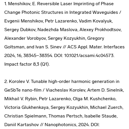
1. Menshikov, E. Reversible Laser Imprinting of Phase
Change Photonic Structures in Integrated Waveguides /
Evgenii Menshikov, Petr Lazarenko, Vadim Kovalyuk,
Sergey Dubkov, Nadezhda Maslova, Alexey Prokhodtsov,
Alexander Vorobyov, Sergey Kozyukhin, Gregory
Goltsman, and Ivan S. Sinev // ACS Appl. Mater. Interfaces
2024, 16, 38345−38354. DOI: 10.1021/acsami.4c04573.
Impact factor 8,3 (Q1).
2. Korolev V. Tunable high-order harmonic generation in
GeSbTe nano-film / Viacheslav Korolev, Artem D. Sinelnik,
Mikhail V. Rybin, Petr Lazarenko, Olga M. Kushchenko,
Victoria Glukhenkaya, Sergey Kozyukhin, Michael Zuerch,
Christian Spielmann, Thomas Pertsch, Isabelle Staude,
Daniil Kartashov // Nanophotonics, 2024. DOI: