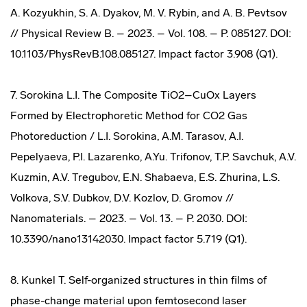
A. Kozyukhin, S. A. Dyakov, M. V. Rybin, and A. B. Pevtsov
// Physical Review B. – 2023. – Vol. 108. – P. 085127. DOI:
10.1103/PhysRevB.108.085127. Impact factor 3.908 (Q1).
7. Sorokina L.I. The Composite TiO2–CuOx Layers
Formed by Electrophoretic Method for CO2 Gas
Photoreduction / L.I. Sorokina, A.M. Tarasov, A.I.
Pepelyaeva, P.I. Lazarenko, A.Yu. Trifonov, T.P. Savchuk, A.V.
Kuzmin, A.V. Tregubov, E.N. Shabaeva, E.S. Zhurina, L.S.
Volkova, S.V. Dubkov, D.V. Kozlov, D. Gromov //
Nanomaterials. – 2023. – Vol. 13. – P. 2030. DOI:
10.3390/nano13142030. Impact factor 5.719 (Q1).
8. Kunkel T. Self-organized structures in thin films of
phase-change material upon femtosecond laser