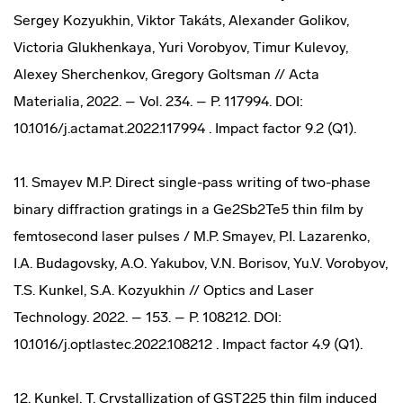
Sergey Kozyukhin, Viktor Takáts, Alexander Golikov,
Victoria Glukhenkaya, Yuri Vorobyov, Timur Kulevoy,
Alexey Sherchenkov, Gregory Goltsman // Acta
Materialia, 2022. – Vol. 234. – P. 117994. DOI:
10.1016/j.actamat.2022.117994 . Impact factor 9.2 (Q1).
11. Smayev M.P. Direct single-pass writing of two-phase
binary diffraction gratings in a Ge2Sb2Te5 thin film by
femtosecond laser pulses / M.P. Smayev, P.I. Lazarenko,
I.A. Budagovsky, A.O. Yakubov, V.N. Borisov, Yu.V. Vorobyov,
T.S. Kunkel, S.A. Kozyukhin // Optics and Laser
Technology. 2022. – 153. – P. 108212. DOI:
10.1016/j.optlastec.2022.108212 . Impact factor 4.9 (Q1).
12. Kunkel, T. Crystallization of GST225 thin film induced