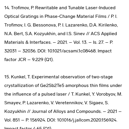
14. Trofimov, P. Rewritable and Tunable Laser-Induced
Optical Gratings in Phase-Change Material Films / P. I.
Trofimov, I. G. Bessonova, P. I. Lazarenko, D.A. Kirilenko,
N.A. Bert, S.A. Kozyukhin, and I.S. Sinev // ACS Applied
Materials & Interfaces. – 2021. – Vol. 13. – Is. 27. – P.
32031 – 32036. DOI: 10.1021/acsami.1c08468. Impact
factor JCR – 9.229 (Q1).
15. Kunkel, T. Experimental observation of two-stage
crystallization of Ge2Sb2Te5 amorphous thin films under
the influence of a pulsed laser / T. Kunkel, Y. Vorobyov, M.
Smayev, P. Lazarenko, V. Veretennikov, V. Sigaev, S.
Kozyukhin // Journal of Alloys and Compounds. – 2021 –
Vol. 851 – P. 156924. DOI: 10.1016/j.jallcom.2020.156924.
Impact factor 4.65 (Q1).