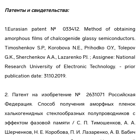
Патенты и свидетельства:
1.Eurasian patent № 033412. Method of obtaining
amorphous films of chalcogenide glassy semiconductors.
Timoshenkov S.P., Korobova N.E., Prihodko O.Y., Tolepov
G.K., Sherchenkov A.A., Lazarenko P.I. ; Assignee: National
Research University of Electronic Technology. - prior
publication date: 31.10.2019.
2. Патент на изобретение № 2631071 Российская
Федерация. Способ получения аморфных пленок
халькогенидных стеклообразных полупроводников с
эффектом фазовой памяти / С. П. Тимошенков, А. А.
Шерченков, Н. Е. Коробова, П. И. Лазаренко, А. В. Бабич