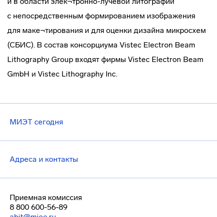
и в области элек¬тронно-лучевой литографии
с непосредственным формированием изображения
для маке¬тирования и для оценки дизайна микросхем
(СБИС). В состав консорциума Vistec Electron Beam
Lithography Group входят фирмы Vistec Electron Beam
GmbH и Vistec Lithography Inc.
МИЭТ сегодня
Адреса и контакты
Приемная комиссия
8 800 600-56-89
abit@miee.ru