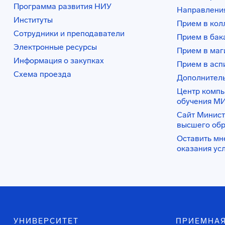
Программа развития НИУ
Направления
Институты
Прием в ко
Сотрудники и преподаватели
Прием в бак
Электронные ресурсы
Прием в маг
Информация о закупках
Прием в асп
Схема проезда
Дополнител
Центр комп
обучения М
Сайт Минист
высшего об
Оставить мн
оказания ус
УНИВЕРСИТЕТ
ПРИЕМНАЯ