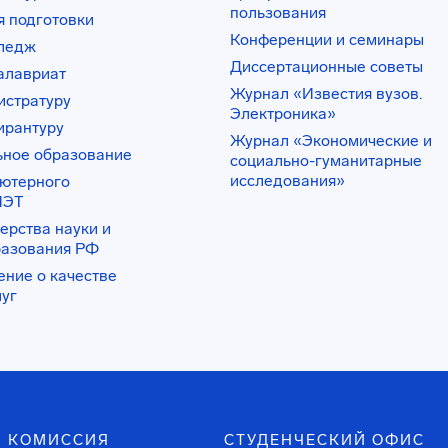
пользования
 подготовки
Конференции и семинары
лледж
Диссертационные советы
алавриат
Журнал «Известия вузов.
истратуру
Электроника»
ирантуру
Журнал «Экономические и
ьное образование
социально-гуманитарные
исследования»
ьютерного
ИЭТ
ерства науки и
разования РФ
ение о качестве
луг
 КОМИССИЯ
СТУДЕНЧЕСКИЙ ОФИС