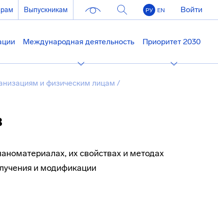
Войти
ерам
Выпускникам
РУ
EN
ации
Международная деятельность
Приоритет 2030
анизациям и физическим лицам
/
в
аноматериалах, их свойствах и методах
олучения и модификации