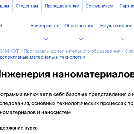
ющим
Студентам
Преподавателям
Сотрудникам
Партн
Университет
Образование
Наука и иннов
ИУ МИЭТ
/
Программы дополнительного образования
/
Орг
рспективные материалы и технологии
нженерия наноматериало
ограмма включает в себя базовые представления о н
следования, основных технологических процессах п
номатериалов и наносистем
держание курса