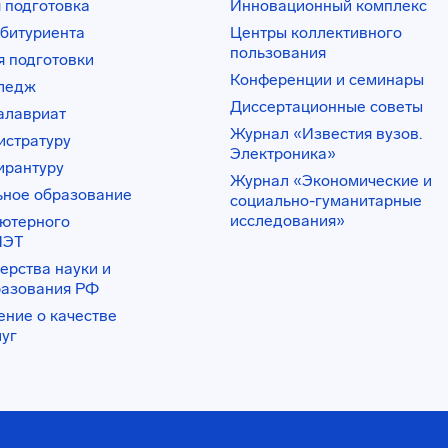
 подготовка
Инновационный комплекс
битуриента
Центры коллективного
пользования
 подготовки
Конференции и семинары
лледж
Диссертационные советы
алавриат
Журнал «Известия вузов.
истратуру
Электроника»
ирантуру
Журнал «Экономические и
ьное образование
социально-гуманитарные
исследования»
ьютерного
ИЭТ
ерства науки и
разования РФ
ение о качестве
луг