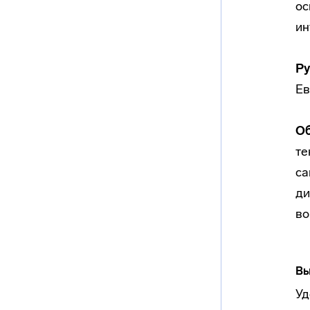
ос
ин
Р
Ев
Об
те
са
ди
во
Вы
Уд