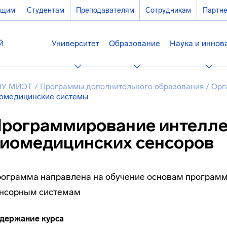
ющим
Студентам
Преподавателям
Сотрудникам
Партн
Университет
Образование
Наука и иннов
ИУ МИЭТ
/
Программы дополнительного образования
/
Орг
омедицинские системы
рограммирование интелл
иомедицинских сенсоров
ограмма направлена на обучение основам программ
нсорным системам
держание курса