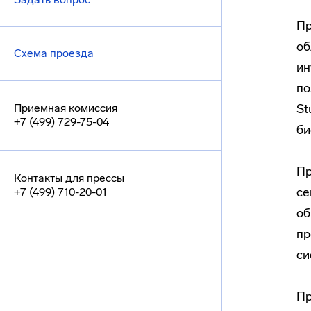
Пр
об
Схема проезда
ин
по
Приемная комиссия
St
+7 (499) 729-75-04
би
Пр
Контакты для прессы
се
+7 (499) 710-20-01
об
пр
си
Пр