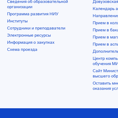
Сведения об образовательной
Довузовская
организации
Календарь а
Программа развития НИУ
Направления
Институты
Прием в ко
Сотрудники и преподаватели
Прием в бак
Электронные ресурсы
Прием в маг
Информация о закупках
Прием в асп
Схема проезда
Дополнител
Центр комп
обучения М
Сайт Минист
высшего об
Оставить мн
оказания ус