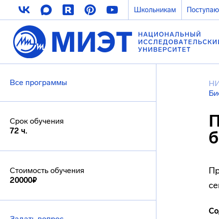
Школьникам
Поступа
Все программы
Н
Би
П
Срок обучения
72 ч.
б
Пр
Стоимость обучения
20000₽
се
Со
Задать вопрос