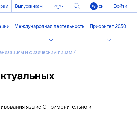
Войти
ерам
Выпускникам
РУ
EN
ации
Международная деятельность
Приоритет 2030
анизациям и физическим лицам
/
ектуальных
ирования языке С применительно к