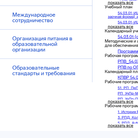
_Описание 
показать все
Описание О
Учебный план
54.03.01-И
Международное
заочная форма) .
сотрудничество
54.03.01-И
заочная форма).p
показать все
Календарный уч
54.03.01-И
заочная форма).p
54.03.01 (
Организация питания в
Методические и
54.03.01-И
образовательной
заочная форма.pl
для обеспечения
организации
54.03.01-И
Программ
заочная форма.pl
Рабочая програ
РПВ_54.03
Образовательные
РПВ по ОП
Календарный пл
стандарты и требования
КПВР 54.0
Рабочие програ
51. РП_ПрП
РП_УчПр-М
РП_УчПр-П
показать все
РП_ПрПр_Д
Рабочие програ
1. История
3. РПД_Кол
5. РПД_Aut
показать все
7. РПД Про
8. РПД_ИЯ