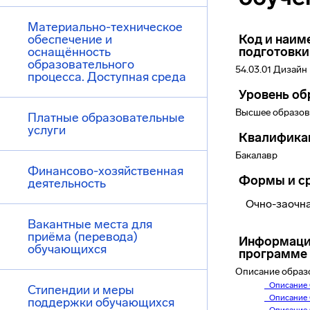
Материально-техническое
обеспечение и
Код и наим
оснащённость
подготовки
образовательного
54.03.01 Дизайн
процесса. Доступная среда
Уровень об
Высшее образов
Платные образовательные
услуги
Квалифика
Бакалавр
Финансово-хозяйственная
Формы и ср
деятельность
Очно-заочна
Вакантные места для
приёма (перевода)
Информаци
обучающихся
программе
Описание образ
_Описание 
Стипендии и меры
_Описание 
поддержки обучающихся