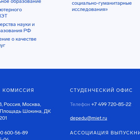
ьное образование
социально-гуманитарные
исследования»
ьютерного
ИЭТ
ерства науки и
разования РФ
ение о качестве
луг
 КОМИССИЯ
СТУДЕНЧЕСКИЙ ОФИС
, Россия, Москва,
Телефон
+7 499 720-85-22
 Площадь Шокина, ДК
201
depedu@miet.ru
00 600-56-89
АССОЦИАЦИЯ ВЫПУСКН
5-04