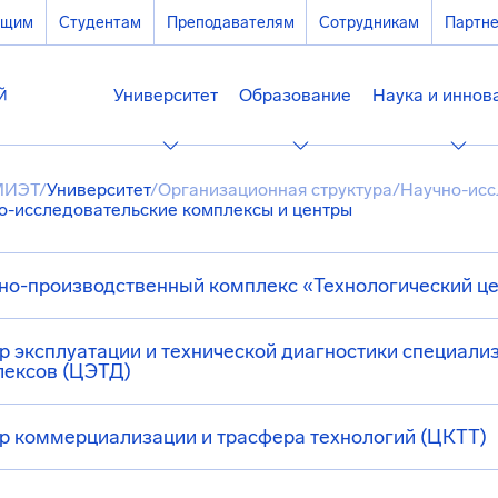
ющим
Студентам
Преподавателям
Сотрудникам
Партн
Университет
Образование
Наука и иннов
МИЭТ
/
Университет
/
Организационная структура
/
Научно-исс
о-исследовательские комплексы и центры
но-производственный комплекс «Технологический це
р эксплуатации и технической диагностики специал
лексов (ЦЭТД)
р коммерциализации и трасфера технологий (ЦКТТ)