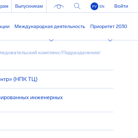
Войти
ерам
Выпускникам
РУ
EN
ации
Международная деятельность
Приоритет 2030
ледовательский комплекс
/
Подразделения
/
нтр» (НПК ТЦ)
изированных инженерных