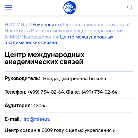
НИУ МИЭТ
/
Университет
/
Организационная структура
/
Институты
/
Институт международного образования
(ИМО)
/
Подразделения
/
Центр международных
академических связей
Центр международных
академических связей
Руководитель:
Влада Дмитриевна Быкова
Телефон:
(499) 734-02-64
,
Факс:
(499) 734-02-64
Аудитория:
1203а
E-mail:
ird@miee.ru
Центр создан в 2009 году с целью укрепления и