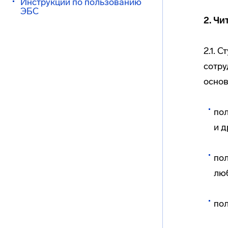
Инструкции по пользованию
ЭБС
2. Чи
2.1. 
сотру
осно
пол
и 
пол
люб
пол