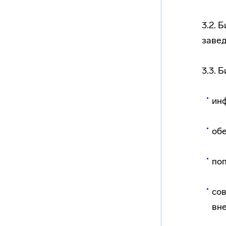
3.2. 
завед
3.3. 
инф
обе
поп
со
вн