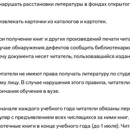
нарушать расстановки литературы в фондах открытог
извлекать карточки из каталогов и картотек.
При получении книг и других произведений печати чи
лучае обнаружения дефектов сообщить библиотекарю,
рчу документа несет читатель, пользовавшийся изда
Читатели не имеют права получать литературу по ст
му лицу. В случае нарушения этого правила, читате
ончания обучения в вузе.
В начале каждого учебного года читатели обязаны пе
ляр с предъявлением всех числящихся за ними книг
отечные книги в конце учебного года (до 1 июля). Ч