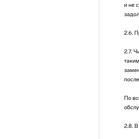
и не 
задо
2.6. 
2.7. 
таким
замен
после
По вс
обсл
2.8. 