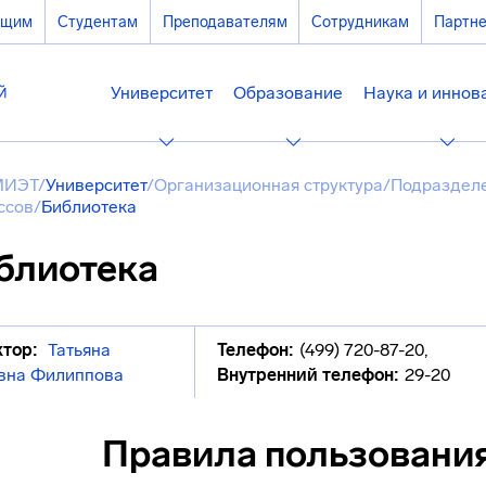
ющим
Студентам
Преподавателям
Сотрудникам
Партн
Университет
Образование
Наука и иннов
МИЭТ
/
Университет
/
Организационная структура
/
Подразделе
ссов
/
Библиотека
блиотека
тор:
Татьяна
Телефон:
(499) 720-87-20
,
вна Филиппова
Внутренний телефон:
29-20
Правила пользовани