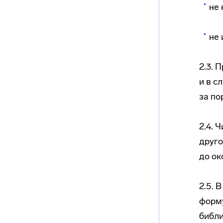
не 
не 
2.3. 
и в с
за по
2.4. 
друго
до ок
2.5. 
форму
библи