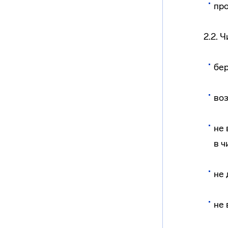
про
2.2. 
бер
воз
не 
в ч
не 
не 