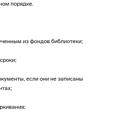
ном порядке.
лученным из фондов библиотеки;
сроки;
окументы, если они не записаны
нтах;
еркивания;