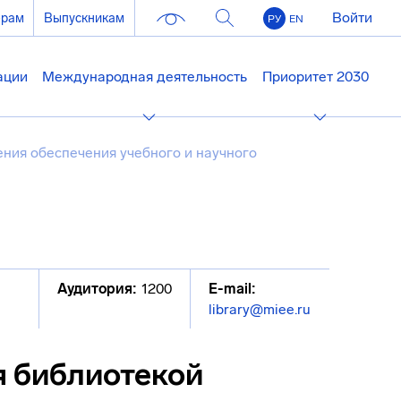
Войти
ерам
Выпускникам
РУ
EN
ации
Международная деятельность
Приоритет 2030
ния обеспечения учебного и научного
Аудитория:
1200
E-mail:
library@miee.ru
я библиотекой