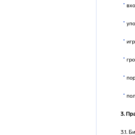
вхо
упо
игр
гро
пор
по
3. Пр
3.1. 