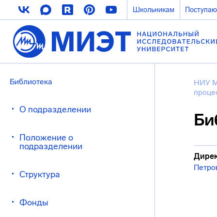
Школьникам
Поступа
Библиотека
НИУ 
проце
О подразделении
Би
Положение о
подразделении
Дирек
Петро
Структура
Фонды