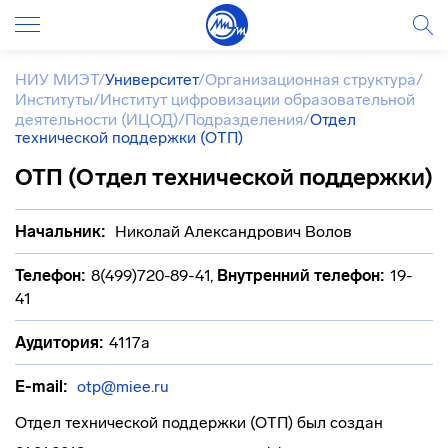
НИУ МИЭТ
/
Университет
/
Организационная структура
/
Институты
/
Институт цифровизации образовательной
деятельности (ИЦОД)
/
Подразделения
/
Отдел
технической поддержки (ОТП)
ОТП (Отдел технической поддержки)
Начальник:
Николай Александрович Волов
Телефон:
8(499)720-89-41
,
Внутренний телефон:
19-
41
Аудитория:
4117а
E-mail:
otp@miee.ru
Отдел технической поддержки (ОТП) был создан