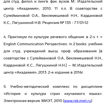
для студ. филол. и лингв. фак. вузов. М.: Издательский
центр «Академия», 2010. 11 п.л. В соавторстве с
Сулеймановой О.А., Беклемешевой Н.Н., Кардановой
К.С., Лягушкиной Н.В. Рецензия № 135 - 77/01-12
4. Практикум по культуре речевого общения: в 2-х т. =
English Communication Perspectives: in 2 books: учебник
для студ. учреждений высш. проф. образования [в
соавторстве с Сулеймановой О.А., Беклемешевой Н.Н.,
Кардановой К.С., Лягушкиной Н.Н.] – М.:Издательский
центр «Академия», 2013. 2-е издание в 2016г.
5. Учебно-методический комплекс по дисциплине
«История и культура стран изучаемого языка».
Электронная версия. МИЭТ, 2010 (
www.rpk.miet.ru
)