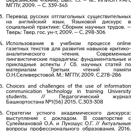
Березинские чтения). Вып. 15. – М.: ИНИОН РАН,
МГЛУ, 2009. – С. 339-345
Перевод русских отглагольных существительных
на английский язык. Языковой дискурс в
социальной практике: Сборник научных трудов. –
Тверь: Твер. гос. ун-т, 2009. – С. 298-306
Использование в учебном процессе online
газетных текстов для развития навыков критико-
аналитического чтения. Современные
лингвистические парадигмы: фундаментальные и
прикладные аспекты / Сб. научных статей по
материалам Третьих чтений памяти
О.Н.Селиверстовой. М.: МГПУ, 2009. С.278-286
Choices and challenges of the use of information
communication technology in training University
students. // Педагогический журнал
Башкортостана №1(56) 2015. С.303-308
Стратегии устного академического дискурса:
выступление с докладом. В соавторстве с
Сулеймановой О.А. и Лукошус О.Г. // Актуальные
вопросы профессионального образования. 2016.