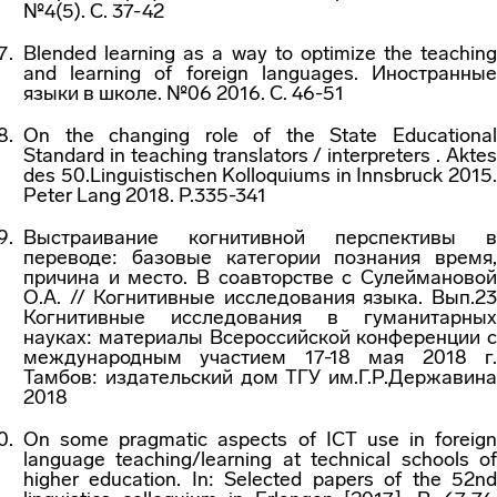
№4(5). С. 37-42
Blended learning as a way to optimize the teaching
and learning of foreign languages. Иностранные
языки в школе. №06 2016. С. 46-51
On the changing role of the State Educational
Standard in teaching translators / interpreters . Aktes
des 50.Linguistischen Kolloquiums in Innsbruck 2015.
Peter Lang 2018. P.335-341
Выстраивание когнитивной перспективы в
переводе: базовые категории познания время,
причина и место. В соавторстве с Сулеймановой
О.А. // Когнитивные исследования языка. Вып.23
Когнитивные исследования в гуманитарных
науках: материалы Всероссийской конференции с
международным участием 17-18 мая 2018 г.
Тамбов: издательский дом ТГУ им.Г.Р.Державина
2018
On some pragmatic aspects of ICT use in foreign
language teaching/learning at technical schools of
higher education. In: Selected papers of the 52
nd