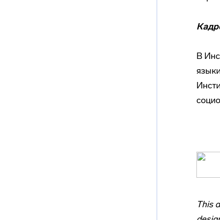
Кадр
В Инс
языки
Инсти
социо
This 
design