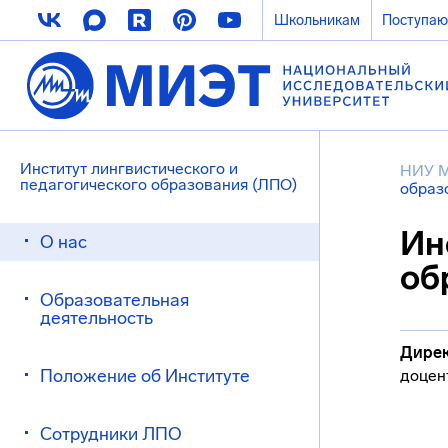
Школьникам
Поступа
Институт лингвистического и
НИУ 
педагогического образования (ЛПО)
образ
Ин
О нас
об
Образовательная
деятельность
Дирек
Положение об Институте
доцен
Сотрудники ЛПО