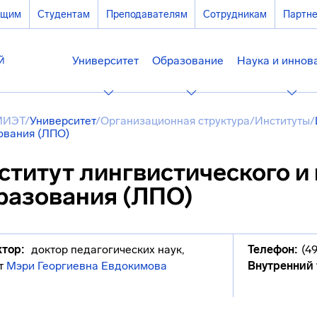
ющим
Студентам
Преподавателям
Сотрудникам
Партн
Университет
Образование
Наука и иннов
МИЭТ
/
Университет
/
Организационная структура
/
Институты
/
ования (ЛПО)
ститут лингвистического и
разования (ЛПО)
тор:
доктор педагогических наук,
Телефон:
(4
т
Мэри Георгиевна Евдокимова
Внутренний 