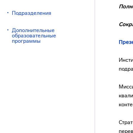
Полн
Подразделения
Сокр
Дополнительные
образовательные
программы
През
Инсти
подра
Мисси
квали
конте
Страт
перев