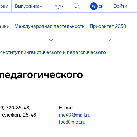
Войти
ерам
Выпускникам
РУ
EN
ации
Международная деятельность
Приоритет 2030
Институт лингвистического и педагогического
 педагогического
99) 720-85-48
,
E-mail:
телефон:
28-48
me49@mail.ru
,
lpo@miet.ru