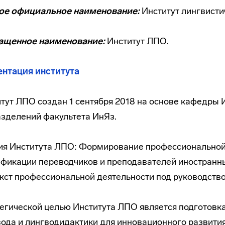
ое официальное наименование:
Институт лингвисти
ащенное наименование:
Институт ЛПО.
ентация института
тут ЛПО создан 1 сентября 2018 на основе кафедры 
зделений факультета ИнЯз.
я Института ЛПО: Формирование профессиональной
фикации переводчиков и преподавателей иностранны
кст профессиональной деятельности под руководств
егической целью Института ЛПО является подготовк
ода и лингводидактики для инновационного развити