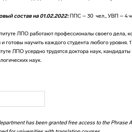
овый состав
на 01.02.2022:
ППС – 30 чел., УВП – 4 ч
титуте ЛПО работают профессионалы своего дела, к
 и готовы научить каждого студента любого уровня. 
туте ЛПО усердно трудятся доктора наук, кандидаты
логических наук.
department has been granted free access to the Phrase 
ed for universities with translation courses.