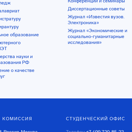
Конференции и семинары
лледж
Диссертационные советы
алавриат
Журнал «Известия вузов.
истратуру
Электроника»
ирантуру
Журнал «Экономические и
ьное образование
социально-гуманитарные
исследования»
ьютерного
ИЭТ
ерства науки и
разования РФ
ение о качестве
луг
 КОМИССИЯ
СТУДЕНЧЕСКИЙ ОФИС
, Россия, Москва,
Телефон
+7 499 720-85-22