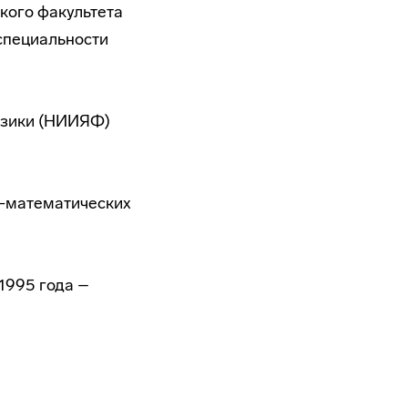
кого факультета
специальности
изики (НИИЯФ)
о-математических
1995 года –