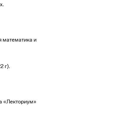
х.
я математика и
 г).
ма «Лекториум»