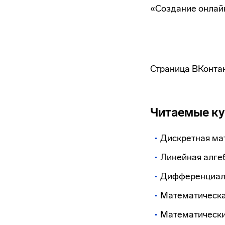
«Создание онлайн
Страница ВКонтак
Читаемые к
Дискретная ма
Линейная алге
Дифференциал
Математическа
Математически