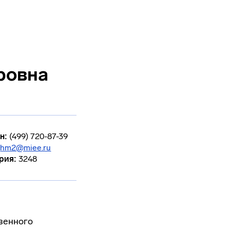
ровна
н:
(499) 720-87-39
hm2@miee.ru
рия:
3248
венного