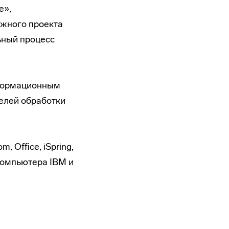
е»,
жного проекта
ьный процесс
нформационным
елей обработки
 Office, iSpring,
компьютера IBM и