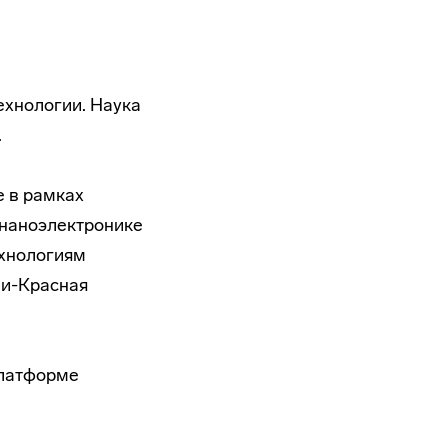
ехнологии. Наука
.
е в рамках
 наноэлектронике
ехнологиям
чи-Красная
платформе