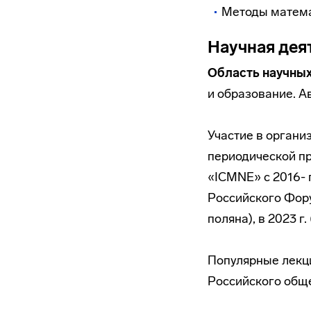
Методы матема
Научная дея
Область научных
и образование. А
Участие в органи
периодической п
«ICMNE» с 2016- 
Российского Фору
поляна), в 2023 г.
Популярные лекц
Российского общес