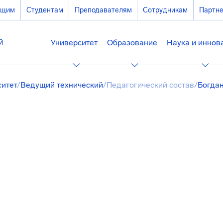
ющим
Студентам
Преподавателям
Сотрудникам
Партн
Университет
Образование
Наука и иннов
ситет
/
Ведущий технический
/
Педагогический состав
/
Богда