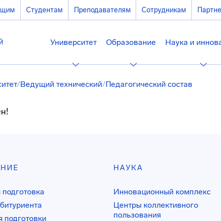
ющим
Студентам
Преподавателям
Сотрудникам
Партн
Университет
Образование
Наука и иннов
ситет
/
Ведущий технический
/
Педагогический состав
н!
АНИЕ
НАУКА
 подготовка
Инновационный комплекс
битуриента
Центры коллективного
пользования
 подготовки