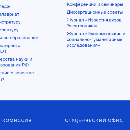
Конференции и семинары
лледж
Диссертационные советы
алавриат
Журнал «Известия вузов.
истратуру
Электроника»
ирантуру
Журнал «Экономические и
ьное образование
социально-гуманитарные
исследования»
ьютерного
ИЭТ
ерства науки и
разования РФ
ение о качестве
луг
 КОМИССИЯ
СТУДЕНЧЕСКИЙ ОФИС