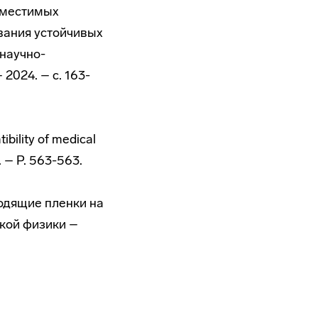
овместимых
вания устойчивых
научно-
2024. – с. 163-
bility of medical
. – P. 563-563.
водящие пленки на
кой физики –