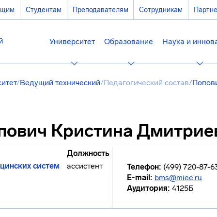
ющим
Студентам
Преподавателям
Сотрудникам
Партн
Университет
Образование
Наука и иннов
ситет
/
Ведущий технический
/
Педагогический состав
/
Попов
пович Кристина Дмитрие
Должность
цинских систем
ассистент
Телефон:
(499) 720-87-6
E-mail:
bms@miee.ru
Аудитория:
4125Б