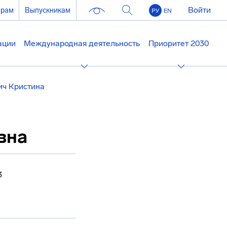
Войти
ерам
Выпускникам
РУ
EN
ации
Международная деятельность
Приоритет 2030
ич Кристина
вна
3