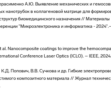
 Герасименко А.Ю. Выявление механических и гемос
ых нанотрубок в коллагеновой матрице для формиро
труктур биомедицинского назначения // Материалы 
еренции "Микроэлектроника и информатика - 2024".– 
et al. Nanocomposite coatings to improve the hemocompati
ernational Conference Laser Optics (ICLO). – IEEE, 2024
, К.Д. Попович, В.В. Сучкова и др. Гибкие электропро
тимого композитного материала // Журнал техничес
.