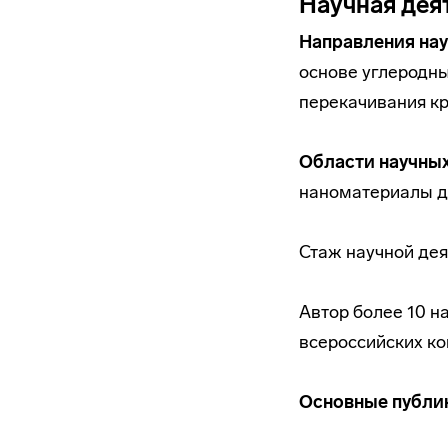
Научная дея
Направления нау
основе углеродны
перекачивания к
Области научных
наноматериалы д
Стаж научной дея
Автор более 10 н
всероссийских ко
Основные публи