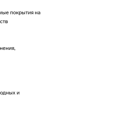
ые покрытия на
ств
нения,
родных и