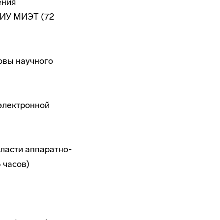
ения
НИУ МИЭТ (72
овы научного
электронной
ласти аппаратно-
 часов)