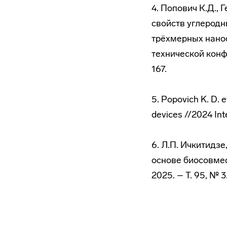
4. Попович К.Д.,
свойств углеродн
трёхмерных нанос
технической конф
167.
5. Popovich K. D. 
devices //2024 Int
6. Л.П. Ичкитидзе
основе биосовмес
2025. – Т. 95, № 3