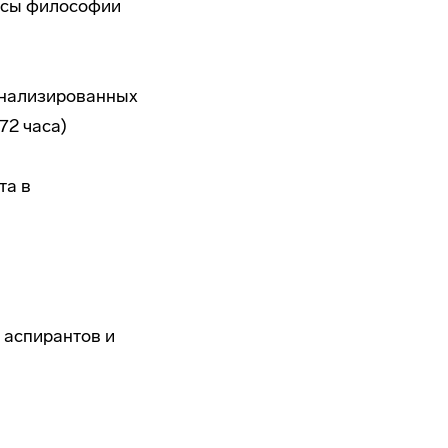
осы философии
онализированных
72 часа)
та в
 аспирантов и