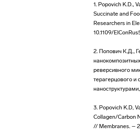
1. Popovich K.D., 
Succinate and Foo
Researchers in Ele
10.1109/ElConRus
2. Попович К.Д.,
нанокомпозитных
реверсивного ми
терагерцового и 
наноструктурами,
3. Popovich K.D, Va
Collagen/Carbon N
// Membranes. – 20