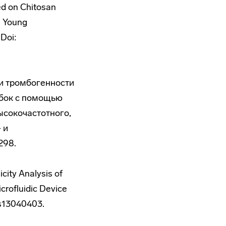
sed on Chitosan
a Young
 Doi:
 и тромбогенности
убок с помощью
ысокочастотного,
 и
298.
city Analysis of
rofluidic Device
es13040403.