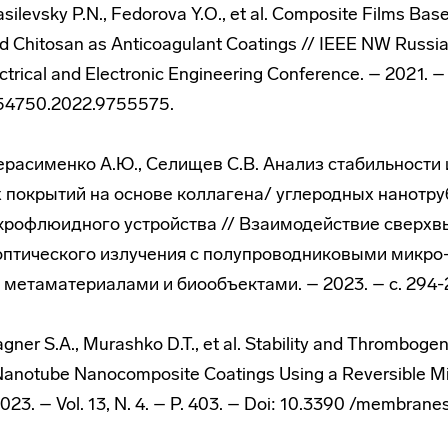
Vasilevsky P.N., Fedorova Y.O., et al. Composite Films Ba
d Chitosan as Anticoagulant Coatings // IEEE NW Russi
ctrical and Electronic Engineering Conference. – 2021. –
54750.2022.9755575.
 Герасименко А.Ю., Селищев С.В. Анализ стабильности
 покрытий на основе коллагена/ углеродных нанотр
крофлюидного устройства // Взаимодействие сверхв
оптического излучения с полупроводниковыми микро-
 метаматериалами и биообъектами. – 2023. – c. 294-
gner S.A., Murashko D.T., et al. Stability and Thrombogeni
anotube Nanocomposite Coatings Using a Reversible Mic
23. – Vol. 13, N. 4. – P. 403. – Doi: 10.3390 /membran