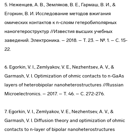
5. Неженцев, А. В., Земляков, В. Е., Гармаш, В. И., &
Егоркин, В. И. Исследование методов вжигания
омических контактов к n-слоям гетеробиполярных
наногетероструктур //Известия высших учебных
заведений. Электроника. – 2018. – Т. 23. – №. 1. – С. 15-
22.
6. Egorkin, V. I., Zemlyakov, V. E., Nezhentsev, A. V., &
Garmash, V. I. Optimization of ohmic contacts to n-GaAs
layers of heterobipolar nanoheterostructures //Russian
Microelectronics. – 2017. – Т. 46. – С. 272-276.
7. Egorkin, V. I., Zemlyakov, V. E., Nezhentsev, A. V., &
Garmash, V. I. Diffusion theory and optimization of ohmic
contacts to n-layer of bipolar nanoheterostructures