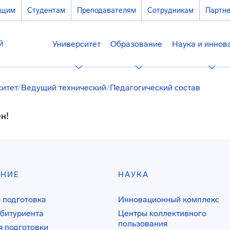
ющим
Студентам
Преподавателям
Сотрудникам
Партн
Университет
Образование
Наука и иннов
ситет
/
Ведущий технический
/
Педагогический состав
н!
АНИЕ
НАУКА
 подготовка
Инновационный комплекс
битуриента
Центры коллективного
пользования
 подготовки