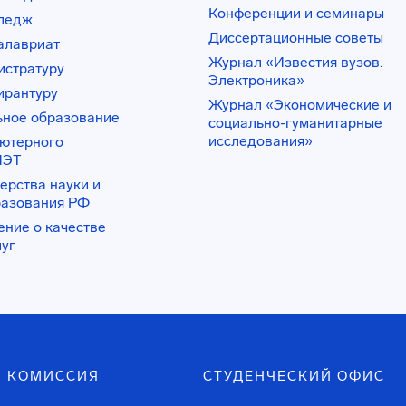
Конференции и семинары
лледж
Диссертационные советы
алавриат
Журнал «Известия вузов.
истратуру
Электроника»
ирантуру
Журнал «Экономические и
ьное образование
социально-гуманитарные
исследования»
ьютерного
ИЭТ
ерства науки и
разования РФ
ение о качестве
луг
 КОМИССИЯ
СТУДЕНЧЕСКИЙ ОФИС