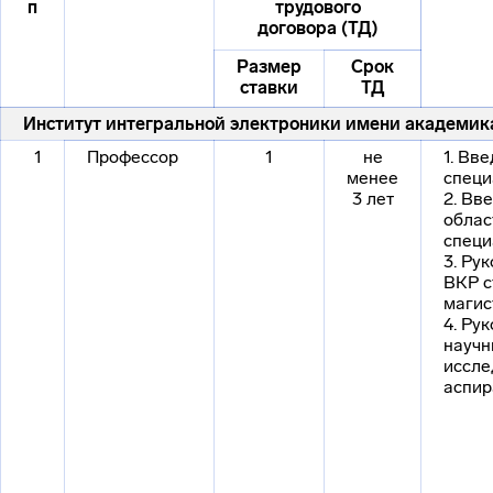
п
трудового
договора (ТД)
Размер
Срок
ставки
ТД
Институт интегральной электроники имени академика
1
Профессор
1
не
1. Вв
менее
специ
3 лет
2. Вв
облас
специ
3. Ру
ВКР с
магис
4. Ру
науч
иссле
аспир