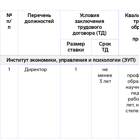
№
Перечень
Условия
Квал
п/
должностей
заключения
тр
п
трудового
об
договора (ТД)
пр
Размер
Срок
ставки
ТД
Институт экономики, управления и психологии (ЭУП)
1
Директор
1
не
менее
проф
3 лет
обра
научн
пед
рабо
лет, 
степе