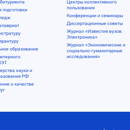
битуриента
Центры коллективного
пользования
 подготовки
Конференции и семинары
лледж
Диссертационные советы
алавриат
Журнал «Известия вузов.
истратуру
Электроника»
ирантуру
Журнал «Экономические и
ьное образование
социально-гуманитарные
исследования»
ьютерного
ИЭТ
ерства науки и
разования РФ
ение о качестве
луг