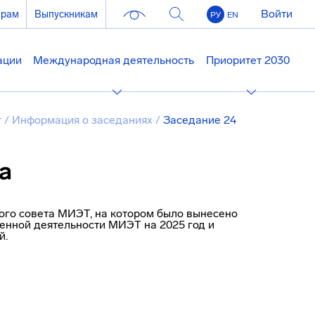
Войти
ерам
Выпускникам
РУ
EN
ации
Международная деятельность
Приоритет 2030
т
/
Информация о заседаниях
/
Заседание 24
а
ого совета МИЭТ, на котором было вынесено
енной деятельности МИЭТ на 2025 год и
й.