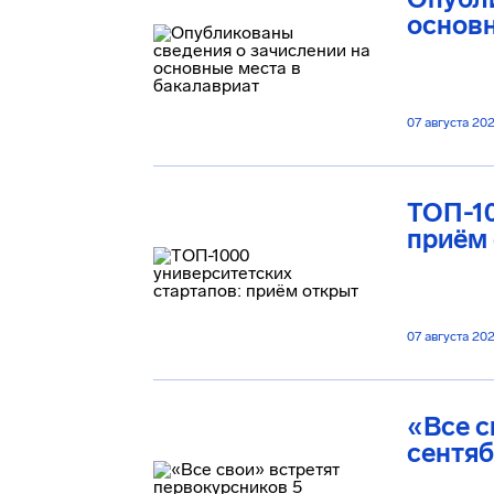
основн
07 августа 20
ТОП-10
приём
07 августа 20
«Все с
сентя