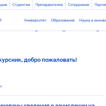
ющим
Студентам
Преподавателям
Сотрудникам
Партн
Университет
Образование
Наука и иннов
урсник, добро пожаловать!
26
кованы сведения о зачислении на