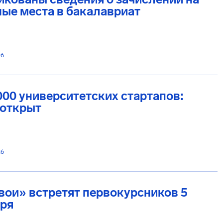
ые места в бакалавриат
26
00 университетских стартапов:
 открыт
26
вои» встретят первокурсников 5
бря