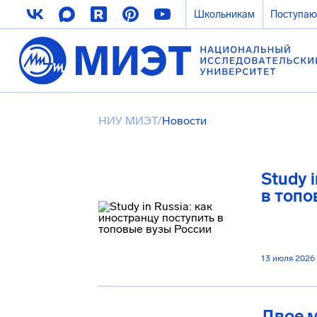
Школьникам
Поступа
НИУ МИЭТ
/
Новости
Study 
в топо
13 июля 2026
Двое 