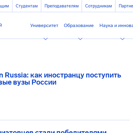
ющим
Студентам
Преподавателям
Сотрудникам
Партн
Университет
Образование
Наука и иннов
in Russia: как иностранцу поступить
вые вузы России
миэтовцев стали победителями