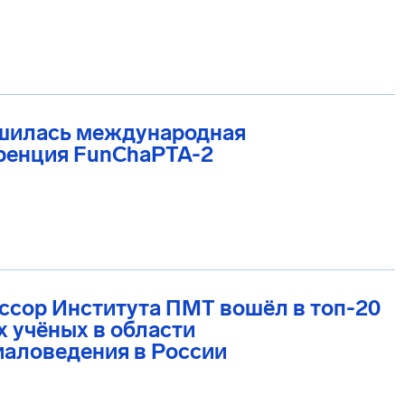
шилась международная
ренция FunChaPTA-2
сор Института ПМТ вошёл в топ-20
 учёных в области
иаловедения в России