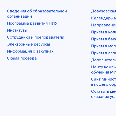
Сведения об образовательной
Довузовская
организации
Календарь а
Программа развития НИУ
Направления
Институты
Прием в ко
Сотрудники и преподаватели
Прием в бак
Электронные ресурсы
Прием в маг
Информация о закупках
Прием в асп
Схема проезда
Дополнител
Центр комп
обучения М
Сайт Минист
высшего об
Оставить мн
оказания ус