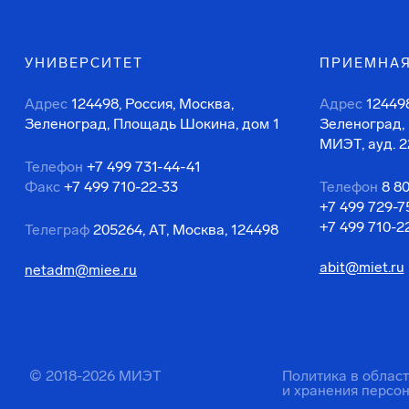
УНИВЕРСИТЕТ
ПРИЕМНАЯ
Адрес
124498, Россия, Москва,
Адрес
124498
Зеленоград, Площадь Шокина, дом 1
Зеленоград,
МИЭТ, ауд. 2
Телефон
+7 499 731-44-41
Факс
+7 499 710-22-33
Телефон
8 8
+7 499 729-7
+7 499 710-2
Телеграф
205264, АТ, Москва, 124498
abit@miet.ru
netadm@miee.ru
© 2018-2026 МИЭТ
Политика в облас
и хранения персо