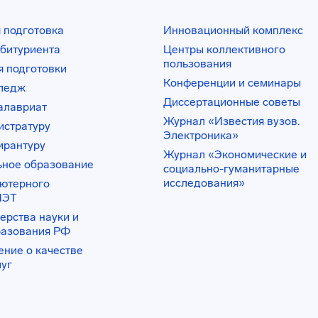
 подготовка
Инновационный комплекс
битуриента
Центры коллективного
пользования
 подготовки
Конференции и семинары
лледж
Диссертационные советы
алавриат
Журнал «Известия вузов.
истратуру
Электроника»
ирантуру
Журнал «Экономические и
ьное образование
социально-гуманитарные
исследования»
ьютерного
ИЭТ
ерства науки и
разования РФ
ение о качестве
луг