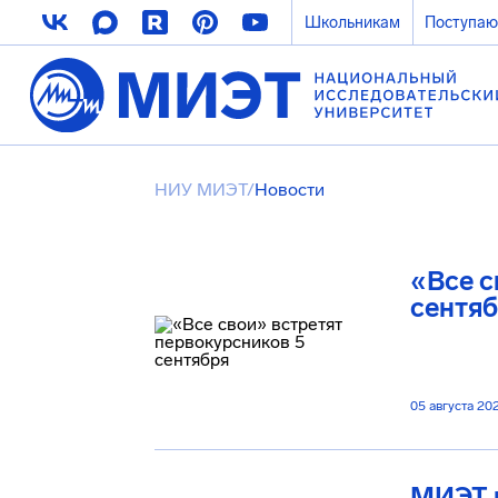
Школьникам
Поступа
НИУ МИЭТ
/
Новости
«Все с
сентя
05 августа 20
МИЭТ 