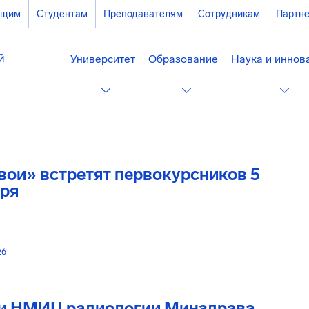
ющим
Студентам
Преподавателям
Сотрудникам
Партн
Университет
Образование
Наука и иннов
вои» встретят первокурсников 5
бря
26
и НМИЦ радиологии Минздрава