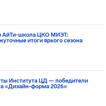
я АйТи-школа ЦКО МИЭТ:
уточные итоги яркого сезона
нты Института ЦД — победители
та «Дизайн-форма 2026»