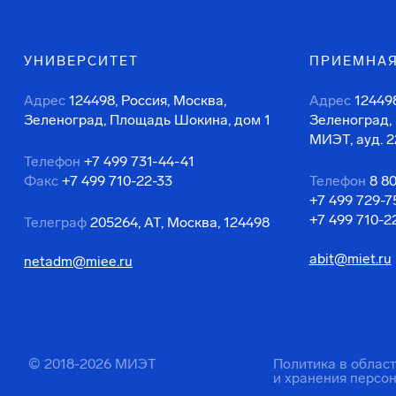
УНИВЕРСИТЕТ
ПРИЕМНАЯ
Адрес
124498, Россия, Москва,
Адрес
124498
Зеленоград, Площадь Шокина, дом 1
Зеленоград,
МИЭТ, ауд. 2
Телефон
+7 499 731-44-41
Факс
+7 499 710-22-33
Телефон
8 8
+7 499 729-7
+7 499 710-2
Телеграф
205264, АТ, Москва, 124498
abit@miet.ru
netadm@miee.ru
© 2018-2026 МИЭТ
Политика в облас
и хранения персо