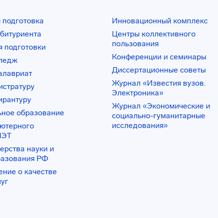
 подготовка
Инновационный комплекс
битуриента
Центры коллективного
пользования
 подготовки
Конференции и семинары
лледж
Диссертационные советы
алавриат
Журнал «Известия вузов.
истратуру
Электроника»
ирантуру
Журнал «Экономические и
ьное образование
социально-гуманитарные
исследования»
ьютерного
ИЭТ
ерства науки и
разования РФ
ение о качестве
луг