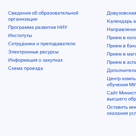
Сведения об образовательной
Довузовская
организации
Календарь а
Программа развития НИУ
Направления
Институты
Прием в ко
Сотрудники и преподаватели
Прием в бак
Электронные ресурсы
Прием в маг
Информация о закупках
Прием в асп
Схема проезда
Дополнител
Центр комп
обучения М
Сайт Минист
высшего об
Оставить мн
оказания ус