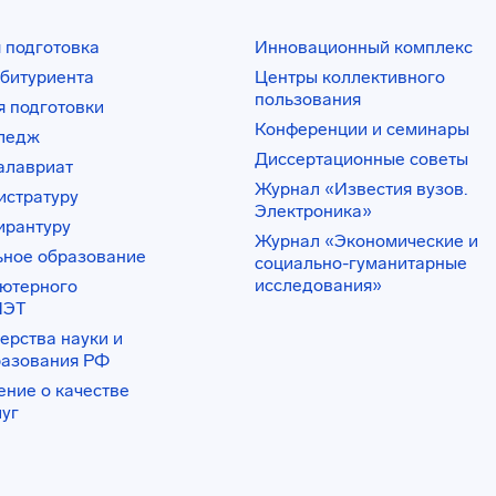
 подготовка
Инновационный комплекс
битуриента
Центры коллективного
пользования
 подготовки
Конференции и семинары
лледж
Диссертационные советы
алавриат
Журнал «Известия вузов.
истратуру
Электроника»
ирантуру
Журнал «Экономические и
ьное образование
социально-гуманитарные
исследования»
ьютерного
ИЭТ
ерства науки и
разования РФ
ение о качестве
луг