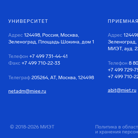
УНИВЕРСИТЕТ
ПРИЕМНАЯ
Адрес
124498, Россия, Москва,
Адрес
124498
Зеленоград, Площадь Шокина, дом 1
Зеленоград,
МИЭТ, ауд. 2
Телефон
+7 499 731-44-41
Факс
+7 499 710-22-33
Телефон
8 8
+7 499 729-7
+7 499 710-2
Телеграф
205264, АТ, Москва, 124498
abit@miet.ru
netadm@miee.ru
© 2018-2026 МИЭТ
Политика в облас
и хранения персо