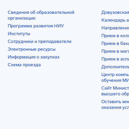
Сведения об образовательной
Довузовская
организации
Календарь а
Программа развития НИУ
Направления
Институты
Прием в ко
Сотрудники и преподаватели
Прием в бак
Электронные ресурсы
Прием в маг
Информация о закупках
Прием в асп
Схема проезда
Дополнител
Центр комп
обучения М
Сайт Минист
высшего об
Оставить мн
оказания ус