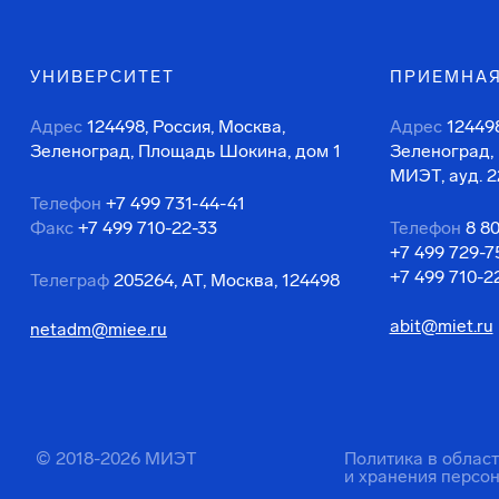
УНИВЕРСИТЕТ
ПРИЕМНАЯ
Адрес
124498, Россия, Москва,
Адрес
124498
Зеленоград, Площадь Шокина, дом 1
Зеленоград,
МИЭТ, ауд. 2
Телефон
+7 499 731-44-41
Факс
+7 499 710-22-33
Телефон
8 8
+7 499 729-7
+7 499 710-2
Телеграф
205264, АТ, Москва, 124498
abit@miet.ru
netadm@miee.ru
© 2018-2026 МИЭТ
Политика в облас
и хранения персо