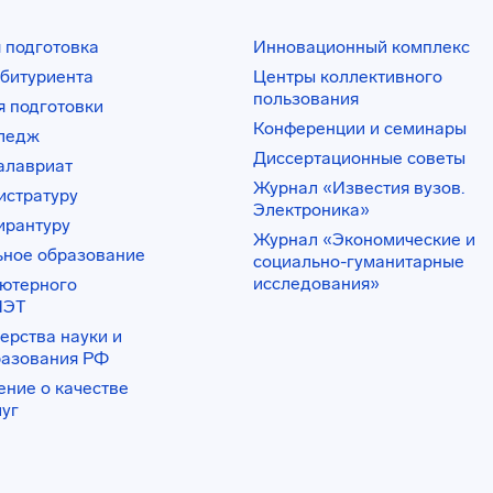
 подготовка
Инновационный комплекс
битуриента
Центры коллективного
пользования
 подготовки
Конференции и семинары
лледж
Диссертационные советы
алавриат
Журнал «Известия вузов.
истратуру
Электроника»
ирантуру
Журнал «Экономические и
ьное образование
социально-гуманитарные
исследования»
ьютерного
ИЭТ
ерства науки и
разования РФ
ение о качестве
луг