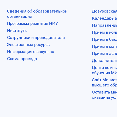
Сведения об образовательной
Довузовская
организации
Календарь а
Программа развития НИУ
Направления
Институты
Прием в ко
Сотрудники и преподаватели
Прием в бак
Электронные ресурсы
Прием в маг
Информация о закупках
Прием в асп
Схема проезда
Дополнител
Центр комп
обучения М
Сайт Минист
высшего об
Оставить мн
оказания ус