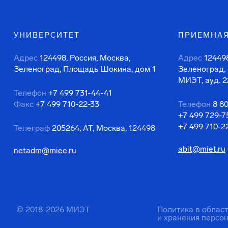
УНИВЕРСИТЕТ
ПРИЕМНАЯ
Адрес
124498, Россия, Москва,
Адрес
124498
Зеленоград, Площадь Шокина, дом 1
Зеленоград,
МИЭТ, ауд. 2
Телефон
+7 499 731-44-41
Факс
+7 499 710-22-33
Телефон
8 8
+7 499 729-7
+7 499 710-2
Телеграф
205264, АТ, Москва, 124498
abit@miet.ru
netadm@miee.ru
© 2018-2026 МИЭТ
Политика в облас
и хранения персо