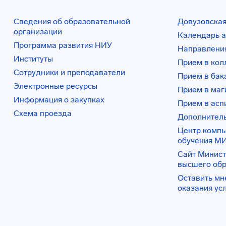
Сведения об образовательной
Довузовская
организации
Календарь а
Программа развития НИУ
Направления
Институты
Прием в ко
Сотрудники и преподаватели
Прием в бак
Электронные ресурсы
Прием в маг
Информация о закупках
Прием в асп
Схема проезда
Дополнител
Центр комп
обучения М
Сайт Минист
высшего об
Оставить мн
оказания ус