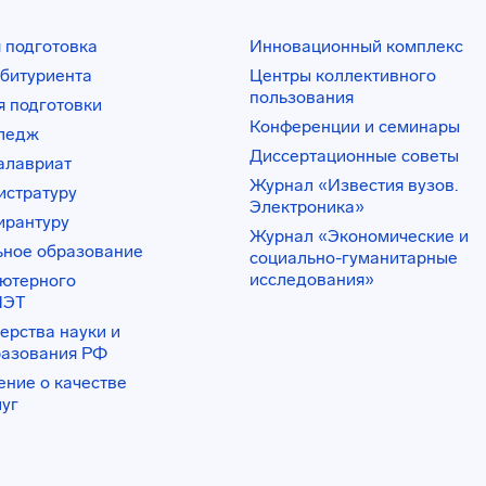
 подготовка
Инновационный комплекс
битуриента
Центры коллективного
пользования
 подготовки
Конференции и семинары
лледж
Диссертационные советы
алавриат
Журнал «Известия вузов.
истратуру
Электроника»
ирантуру
Журнал «Экономические и
ьное образование
социально-гуманитарные
исследования»
ьютерного
ИЭТ
ерства науки и
разования РФ
ение о качестве
луг