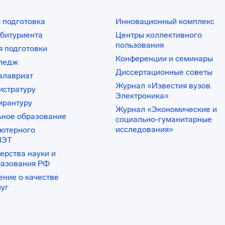
 подготовка
Инновационный комплекс
битуриента
Центры коллективного
пользования
 подготовки
Конференции и семинары
лледж
Диссертационные советы
алавриат
Журнал «Известия вузов.
истратуру
Электроника»
ирантуру
Журнал «Экономические и
ьное образование
социально-гуманитарные
исследования»
ьютерного
ИЭТ
ерства науки и
разования РФ
ение о качестве
луг