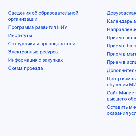
Сведения об образовательной
Довузовская
организации
Календарь а
Программа развития НИУ
Направления
Институты
Прием в ко
Сотрудники и преподаватели
Прием в бак
Электронные ресурсы
Прием в маг
Информация о закупках
Прием в асп
Схема проезда
Дополнител
Центр комп
обучения М
Сайт Минист
высшего об
Оставить мн
оказания ус