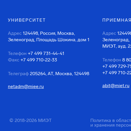
УНИВЕРСИТЕТ
ПРИЕМНАЯ
Адрес
124498, Россия, Москва,
Адрес
124498
Зеленоград, Площадь Шокина, дом 1
Зеленоград,
МИЭТ, ауд. 2
Телефон
+7 499 731-44-41
Факс
+7 499 710-22-33
Телефон
8 8
+7 499 729-7
+7 499 710-2
Телеграф
205264, АТ, Москва, 124498
abit@miet.ru
netadm@miee.ru
© 2018-2026 МИЭТ
Политика в облас
и хранения персо