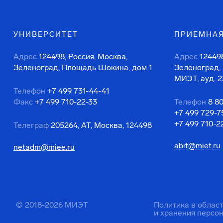
УНИВЕРСИТЕТ
ПРИЕМНАЯ
Адрес
124498, Россия, Москва,
Адрес
124498
Зеленоград, Площадь Шокина, дом 1
Зеленоград,
МИЭТ, ауд. 2
Телефон
+7 499 731-44-41
Факс
+7 499 710-22-33
Телефон
8 8
+7 499 729-7
+7 499 710-2
Телеграф
205264, АТ, Москва, 124498
abit@miet.ru
netadm@miee.ru
© 2018-2026 МИЭТ
Политика в облас
и хранения персо