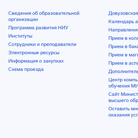
Сведения об образовательной
Довузовская
организации
Календарь а
Программа развития НИУ
Направления
Институты
Прием в ко
Сотрудники и преподаватели
Прием в бак
Электронные ресурсы
Прием в маг
Информация о закупках
Прием в асп
Схема проезда
Дополнител
Центр комп
обучения М
Сайт Минист
высшего об
Оставить мн
оказания ус