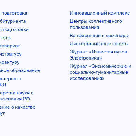
 подготовка
Инновационный комплекс
битуриента
Центры коллективного
пользования
 подготовки
Конференции и семинары
лледж
Диссертационные советы
алавриат
Журнал «Известия вузов.
истратуру
Электроника»
ирантуру
Журнал «Экономические и
ьное образование
социально-гуманитарные
исследования»
ьютерного
ИЭТ
ерства науки и
разования РФ
ение о качестве
луг