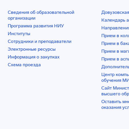
Сведения об образовательной
Довузовская
организации
Календарь а
Программа развития НИУ
Направления
Институты
Прием в ко
Сотрудники и преподаватели
Прием в бак
Электронные ресурсы
Прием в маг
Информация о закупках
Прием в асп
Схема проезда
Дополнител
Центр комп
обучения М
Сайт Минист
высшего об
Оставить мн
оказания ус