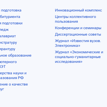
 подготовка
Инновационный комплекс
битуриента
Центры коллективного
пользования
 подготовки
Конференции и семинары
лледж
Диссертационные советы
алавриат
Журнал «Известия вузов.
истратуру
Электроника»
ирантуру
Журнал «Экономические и
ьное образование
социально-гуманитарные
исследования»
ьютерного
ИЭТ
ерства науки и
разования РФ
ение о качестве
луг