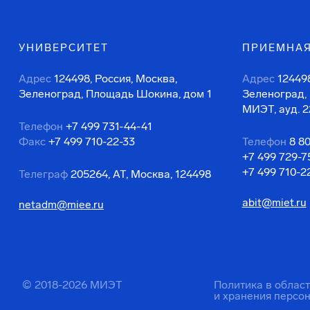
УНИВЕРСИТЕТ
ПРИЕМНАЯ
Адрес
124498, Россия, Москва,
Адрес
124498
Зеленоград, Площадь Шокина, дом 1
Зеленоград,
МИЭТ, ауд. 2
Телефон
+7 499 731-44-41
Факс
+7 499 710-22-33
Телефон
8 8
+7 499 729-7
+7 499 710-2
Телеграф
205264, АТ, Москва, 124498
abit@miet.ru
netadm@miee.ru
© 2018-2026 МИЭТ
Политика в облас
и хранения персо