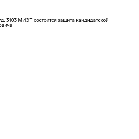
 ауд. 3103 МИЭТ состоится защита кандидатской
овича