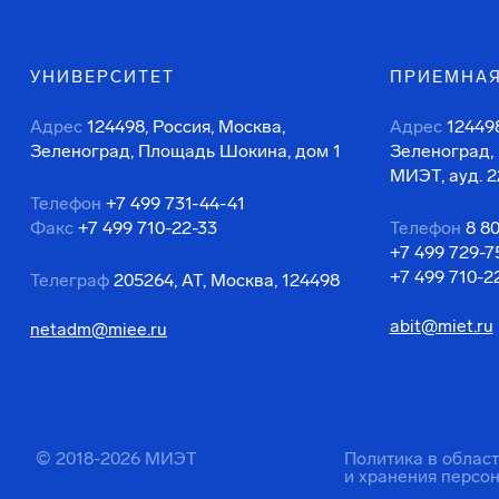
УНИВЕРСИТЕТ
ПРИЕМНАЯ
Адрес
124498, Россия, Москва,
Адрес
124498
Зеленоград, Площадь Шокина, дом 1
Зеленоград,
МИЭТ, ауд. 2
Телефон
+7 499 731-44-41
Факс
+7 499 710-22-33
Телефон
8 8
+7 499 729-7
+7 499 710-2
Телеграф
205264, АТ, Москва, 124498
abit@miet.ru
netadm@miee.ru
© 2018-2026 МИЭТ
Политика в облас
и хранения персо