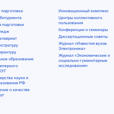
 подготовка
Инновационный комплекс
битуриента
Центры коллективного
пользования
 подготовки
Конференции и семинары
лледж
Диссертационные советы
алавриат
Журнал «Известия вузов.
истратуру
Электроника»
ирантуру
Журнал «Экономические и
ьное образование
социально-гуманитарные
исследования»
ьютерного
ИЭТ
ерства науки и
разования РФ
ение о качестве
луг