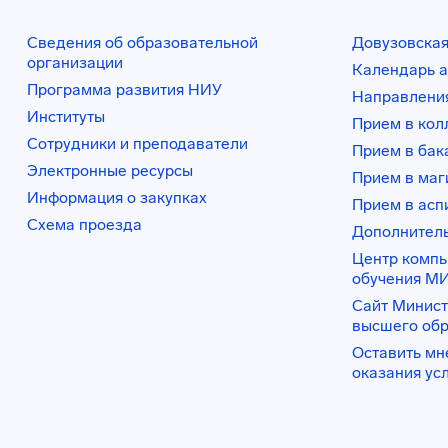
Сведения об образовательной
Довузовская
организации
Календарь а
Программа развития НИУ
Направления
Институты
Прием в ко
Сотрудники и преподаватели
Прием в бак
Электронные ресурсы
Прием в маг
Информация о закупках
Прием в асп
Схема проезда
Дополнител
Центр комп
обучения М
Сайт Минист
высшего об
Оставить мн
оказания ус