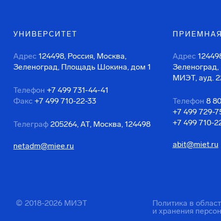
УНИВЕРСИТЕТ
ПРИЕМНАЯ
Адрес
124498, Россия, Москва,
Адрес
124498
Зеленоград, Площадь Шокина, дом 1
Зеленоград,
МИЭТ, ауд. 2
Телефон
+7 499 731-44-41
Факс
+7 499 710-22-33
Телефон
8 8
+7 499 729-7
+7 499 710-2
Телеграф
205264, АТ, Москва, 124498
abit@miet.ru
netadm@miee.ru
© 2018-2026 МИЭТ
Политика в облас
и хранения персо