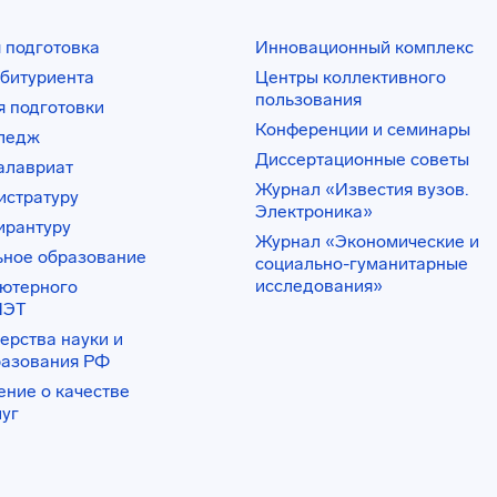
 подготовка
Инновационный комплекс
битуриента
Центры коллективного
пользования
 подготовки
Конференции и семинары
лледж
Диссертационные советы
алавриат
Журнал «Известия вузов.
истратуру
Электроника»
ирантуру
Журнал «Экономические и
ьное образование
социально-гуманитарные
исследования»
ьютерного
ИЭТ
ерства науки и
разования РФ
ение о качестве
луг