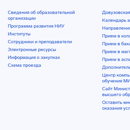
Сведения об образовательной
Довузовская
организации
Календарь а
Программа развития НИУ
Направления
Институты
Прием в ко
Сотрудники и преподаватели
Прием в бак
Электронные ресурсы
Прием в маг
Информация о закупках
Прием в асп
Схема проезда
Дополнител
Центр комп
обучения М
Сайт Минист
высшего об
Оставить мн
оказания ус